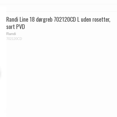
Delfin & Hvalros
Skruer
Sibes Metall
Formani dørgreb
Gio Ponti LAMA
Knager & Kroge
Søe-Jensen & Co.
FSB dørgreb
Randi Line 18 dørgreb 702120CD L uden rosetter,
sort PVD
Randi
702120CD