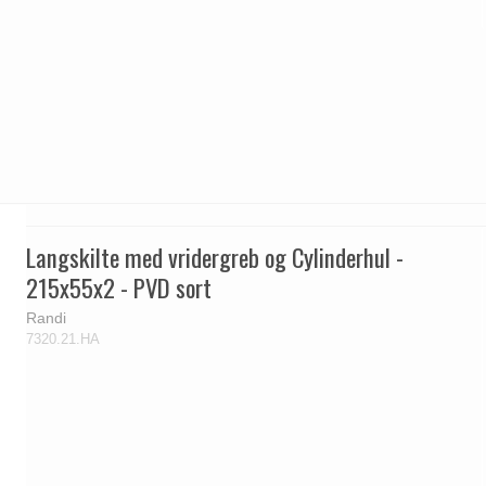
Langskilte med vridergreb og Cylinderhul -
215x55x2 - PVD sort
Randi
7320.21.HA