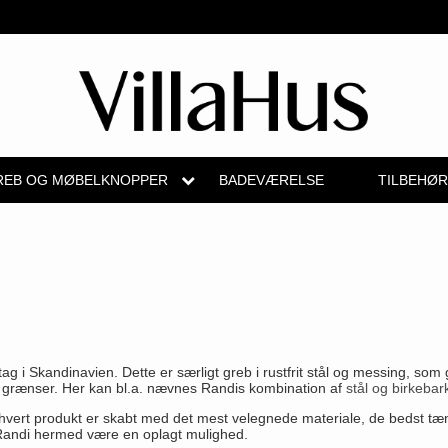
EB OG MØBELKNOPPER
BADEVÆRELSE
TILBEHØ
b
Kryds dørgreb
Skydedørsbeslag
Knud Holscher dørgreb
Medici dørgreb
Hattehylder
Valli & Valli 
pper
Bellevue dørgreb
Husnumre
Olivari
Svanemøllen træ dørgreb
Kahytskrog
YOUNG dørg
Briggs dørgreb
Brevindkast
Turnstyle Designs
Weingarden dørgreb
Messing pudsemidd
VONSILD Mø
skål
Center dørknopper
Ringetryk
RANDI dørgreb
Østerbro træ dørgreb
elgreb
i Skandinavien. Dette er særligt greb i rustfrit stål og messing, som g
Coupé dørgreb
Postkasser
RDS Italienske dørgreb
Dørgreb Buster+Punch
r grænser. Her kan bl.a. nævnes Randis kombination af
stål og birkebar
e
Creutz dørgreb
Dørhængsler
Samuel Heath produkter
DND dørgreb
, at hvert produkt er skabt med det mest velegnede materiale, de bedst t
ra Randi hermed være en oplagt mulighed.