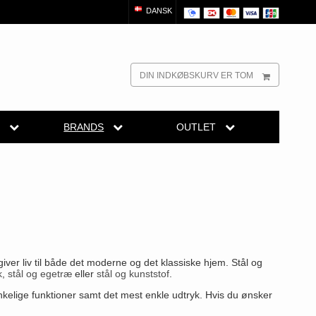
DANSK
DIN INDKØBSKURV ER TOM
R
BRANDS
OUTLET
dørgreb
Randi Classic Line
Outlet dørgreb
Outlet dørtilbehør
reb
Turnstyle Designs Dørgreb
Outlet møbelgreb
el
belgreb
Paskvilgreb - Terrasse
Outlet beslag
Trædørgreb på Langskilt
iver liv til både det moderne og det klassiske hjem. Stål og
Udendørs dørgreb
k
,
stål og egetræ
eller
stål og kunststof
.
ænkelige funktioner samt det mest enkle udtryk. Hvis du ønsker