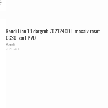
Randi Line 18 dørgreb 702124CD L massiv roset
CC30, sort PVD
Randi
702124CD