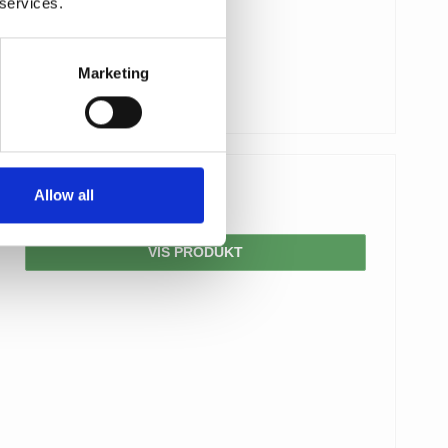
 services.
Marketing
Allow all
704,00 DKK
VIS PRODUKT