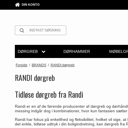
DIN KONTO
DØRGREB
DØRHAMMER
MØBELGR
Arne Jacobsen dørgreb
Rosetter
Arne Jacobsen dørgreb
Krom & Nikkel dørgreb
Push Plates
Furnipart møbelgreb
Møbelgre
Forside
/
BRANDS
/
RANDI dørgreb
Møbelkno
Messing dørgreb
Langskilte
Buster+Punch
Bruneret messing
Dørstopper
Fusital dørgreb
RANDI dørgreb
Skålgreb
Sorte dørgreb
Nøgleskilte
COMIT dørgreb
Læder dørgreb
Dørhanke
GRATA dørgreb
Tidløse dørgreb fra Randi
Skydedørs
Stål dørgreb
Toiletbesætning
d line dørgreb
Empire dørgreb
Cylinderlåse
HABO dørgreb
T-bar Møb
Randi er en af de førende producenter af dørgreb og dørhåndtag 
Træ dørgreb
Cylinderringe
DND Handles
Art Deco dørgreb
Låsekasser
Habo Selection
messing indgår dog i kombinationer, hvor kun fantasien sætte
Bakelit dørgreb
Cylinder-vrider-sæt
Enrico Cassina dørgreb
Funkis dørgreb
Dørkæde og Skudrigle
Henry Blake Hardwar
Randi har fokus på enkelthed og fleksibilitet, hvilket vil sige
det enkle, tidløse udtryk i din boligindretning, kan dørgreb f