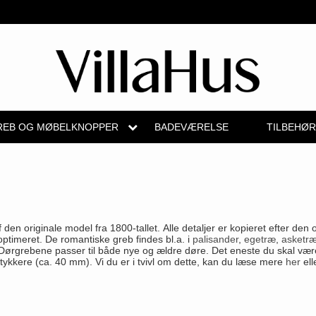
EB OG MØBELKNOPPER
BADEVÆRELSE
TILBEHØ
b
Kryds dørgreb
Skydedørsbeslag
Knud Holscher dørgreb
Medici dørgreb
Hattehylder
Valli & Valli 
pper
Bellevue dørgreb
Husnumre
Olivari
Svanemøllen træ dørgreb
Kahytskrog
YOUNG dørg
Briggs dørgreb
Brevindkast
Turnstyle Designs
Weingarden dørgreb
Messing pudsemidd
VONSILD Mø
n originale model fra 1800-tallet. Alle detaljer er kopieret efter den op
skål
Center dørknopper
Ringetryk
RANDI dørgreb
Østerbro træ dørgreb
ptimeret. De romantiske greb findes bl.a. i
palisander
,
egetræ
,
asketr
g. Dørgrebene passer til både nye og ældre døre. Det eneste du skal væ
elgreb
 tykkere (ca. 40 mm). Vi du er i tvivl om dette, kan du læse mere
her
ell
Coupé dørgreb
Postkasser
RDS Italienske dørgreb
Dørgreb Buster+Punch
e
Creutz dørgreb
Dørhængsler
Samuel Heath produkter
DND dørgreb