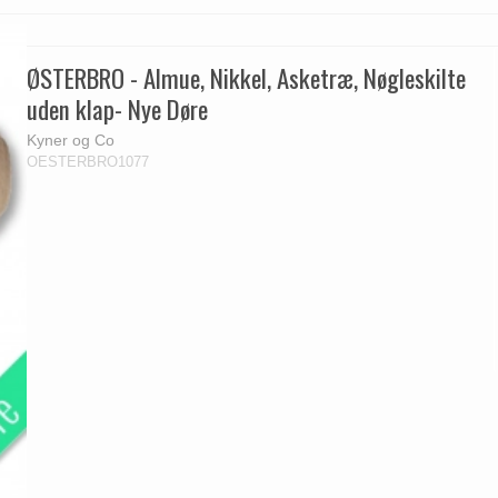
Delfin & Hvalros
Skruer
Sibes Metall
Formani dørgreb
Gio Ponti LAMA
Knager & Kroge
Søe-Jensen & Co.
FSB dørgreb
ØSTERBRO - Almue, Nikkel, Asketræ, Nøgleskilte
uden klap- Nye Døre
Kyner og Co
OESTERBRO1077