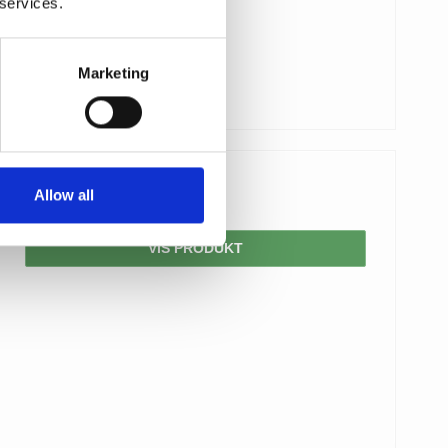
 services.
Marketing
Allow all
625,00 DKK
VIS PRODUKT