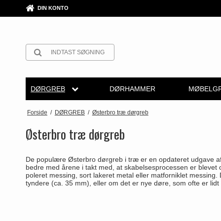
DIN KONTO
DØRGREB
DØRHAMMER
MØBELGR
Arne Jacobsen dørgreb
Rosetter
Arne Jacobsen dørgreb
Krom & Nikkel dørgreb
Push Plates
Furnipart møbelgreb
Møbelgre
Forside
/
DØRGREB
/
Østerbro træ dørgreb
Møbelkno
Messing dørgreb
Langskilte
Buster+Punch
Bruneret messing
Dørstopper
Fusital dørgreb
Østerbro træ dørgreb
Skålgreb
Sorte dørgreb
Nøgleskilte
COMIT dørgreb
Læder dørgreb
Dørhanke
GRATA dørgreb
De populære Østerbro dørgreb i træ er en opdateret udgave af de
Skydedørs
Stål dørgreb
Toiletbesætning
d line dørgreb
Empire dørgreb
Cylinderlåse
HABO dørgreb
bedre med årene i takt med, at skabelsesprocessen er blevet o
poleret messing, sort lakeret metal eller matforniklet messin
T-bar Møb
tyndere (ca. 35 mm), eller om det er nye døre, som ofte er lidt
Træ dørgreb
Cylinderringe
DND Handles
Art Deco dørgreb
Låsekasser
Habo Selection
Bakelit dørgreb
Cylinder-vrider-sæt
Enrico Cassina dørgreb
Funkis dørgreb
Dørkæde og Skudrigle
Henry Blake Hardwar