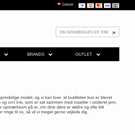
DANSK
DIN INDKØBSKURV ER TOM
R
BRANDS
OUTLET
dørgreb
Randi Classic Line
Outlet dørgreb
Outlet dørtilbehør
reb
Turnstyle Designs Dørgreb
Outlet møbelgreb
el
belgreb
Paskvilgreb - Terrasse
rindelige model, og vi kan love, at kvaliteten kun er blevet
Outlet beslag
Trædørgreb på Langskilt
æ
og
sort træ
, som er sat sammen med rosetter i oxideret jern,
re opmærksom på er, om dine døre er ældre og ofte lidt
er ringe til os, så vil vi meget gerne vejlede dig.
Udendørs dørgreb