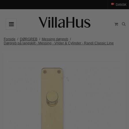
DANSK
DØRGREB
Forside
/
DØRGREB
/
Messing dørgreb
/
Dørgreb på langskilt - Messing - Vrider & Cylinder - Randi Classic Line
Arne Jacobsen dørgreb
DØRHAMMER
Messing dørgreb
MØBELGREB OG MØBELKNOPPER
Sorte dørgreb
Møbelgreb
BADEVÆRELSE
Stål dørgreb
Møbelknopper
TILBEHØR
Træ dørgreb
Skålgreb
Rosetter
BRANDS
Bakelit dørgreb
Skydedørsskål
Langskilte
Arne Jacobsen dørgreb
OUTLET
Porcelæn dørgreb
T-bar Møbelgreb
Nøgleskilte
Buster+Punch
Outlet dørgreb
Kobber dørgreb
Toiletbesætning
COMIT dørgreb
Outlet dørtilbehør
Krom & Nikkel dørgreb