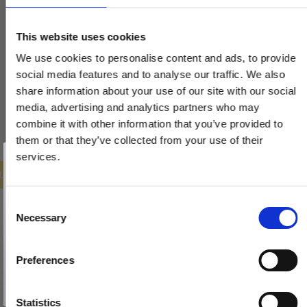
VH.08.1041.Q
This website uses cookies
1.293,00 DKK
We use cookies to personalise content and ads, to provide
social media features and to analyse our traffic. We also
647,00 DKK
share information about your use of our site with our social
media, advertising and analytics partners who may
VIS PRODUKT
combine it with other information that you’ve provided to
them or that they’ve collected from your use of their
Vind et gavekort
på 1000 kr.
services.
Få inspiration og gode tilbud direkte i din indbakke. Tilmeld dig
ILBUD
nyhedsbrevet og deltag automatisk i lodtrækningen om et
gavekort på 1.000 kr.
Afmeld dig når som helst. Vinderen trækkes den sidste hverdag i måneden.
Fornavn
C
Necessary
o
Email
n
s
Preferences
e
TILMELD MIG
n
Nej tak
t
Statistics