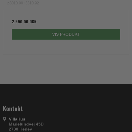
p3010.90+3310.92
2.590,00 DKK
VIS PRODUKT
Kontakt
VillaHus
Marielundvej 45D
2730 Herlev