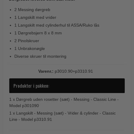
Trædørgreb på Langskilt
2 Messing dørgreb
Udendørs dørgreb
1 Langskilt med vrider
1 Langskilt med cylinderhul til ASSA/Ruko lås
1 Dørgrebsjern 8 x 8 mm
2 Pinolskruer
1 Unbrakonøgle
Diverse skruer til montering
Varenr.:
p3010.90+p3310.91
Produkter i pakken:
1 x
Dørgreb uden rosetter (sæt) - Messing - Classic Line -
Model p301090
1 x
Langskilt - Messing (sæt) - Vrider & cylinder - Classic
Line - Model p3310.91