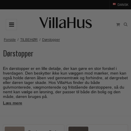
DANSK
DØRGREB
Forside
/
TILBEHØR
/
Dørstopper
Dørstopper
Arne Jacobsen dørgreb
DØRHAMMER
Messing dørgreb
MØBELGREB OG MØBELKNOPPER
En dørstopper er en lille detalje, der kan gøre en stor forskel i
Sorte dørgreb
Møbelgreb
BADEVÆRELSE
hverdagen. Den beskytter ikke kun væggen mod mærker, men kan
også holde døren åben ved gennemtræk og forhindre, at dørgrebet
Stål dørgreb
Møbelknopper
eller døren tager skade. Hos VillaHus finder du både
TILBEHØR
gulvmonterede, vægmonterede og fritstående dørstoppere, så du
Træ dørgreb
nemt kan vælge en løsning, der passer til både din bolig og den
Skålgreb
Rosetter
BRANDS
måde, døren bruges på.
Bakelit dørgreb
Skydedørsskål
Læs mere
Langskilte
Arne Jacobsen dørgreb
OUTLET
Porcelæn dørgreb
T-bar Møbelgreb
Nøgleskilte
Buster+Punch
Outlet dørgreb
Kobber dørgreb
Toiletbesætning
COMIT dørgreb
Outlet dørtilbehør
Krom & Nikkel dørgreb