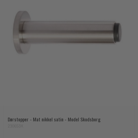
Trædørgreb på Langskilt
Udendørs dørgreb
Dørstopper - Mat nikkel satin - Model Skodsborg
230653X