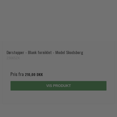
Dørstopper - Blank forniklet - Model Skodsborg
230652X
Pris fra
210,00 DKK
VIS PRODUKT