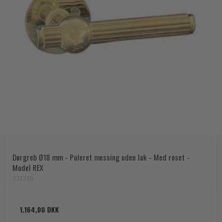
Dørgreb Ø18 mm - Poleret messing uden lak - Med roset -
Model REX
231218
1.164,00 DKK