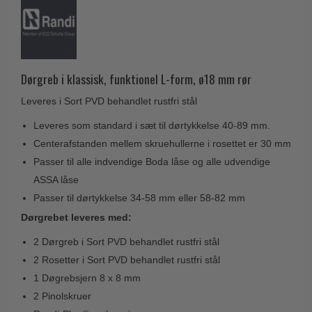
Husnumre
Knud Holscher dørgreb
Delfin & Hvalros
Brevindkast
Olivari
Gio Ponti LAMA
Ringetryk
Turnstyle Designs
Medici dørgreb
Postkasser
Dørgreb i klassisk, funktionel L-form, ø18 mm rør
RANDI dørgreb
Svanemøllen træ dørgreb
Dørhængsler
Leveres i Sort PVD behandlet rustfri stål
RDS Italienske dørgreb
Weingarden dørgreb
Skruer
Leveres som standard i sæt til dørtykkelse 40-89 mm.
Samuel Heath produkter
Østerbro træ dørgreb
Centerafstanden mellem skruehullerne i rosettet er 30 mm
Knager & Kroge
Sibes Metall
Dørgreb Buster+Punch
Passer til alle indvendige Boda låse og alle udvendige
Hattehylder
Søe-Jensen & Co.
ASSA låse
DND dørgreb
Kahytskrog
Valli & Valli dørgreb
Passer til dørtykkelse 34-58 mm eller 58-82 mm
Formani dørgreb
Messing pudsemiddel
Dørgrebet leveres med:
YOUNG dørgreb
FSB dørgreb
2 Dørgreb i Sort PVD behandlet rustfri stål
VONSILD Møbelgreb
Randi Classic Line
2 Rosetter i Sort PVD behandlet rustfri stål
Turnstyle Designs Dørgreb
1 Døgrebsjern 8 x 8 mm
2 Pinolskruer
Paskvilgreb - Terrasse