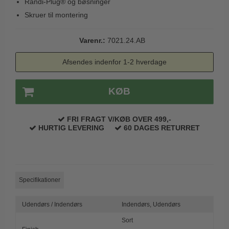
Randi-Plug® og bøsninger
Trædørgreb på Langskilt
Skruer til montering
Udendørs dørgreb
Varenr.:
7021.24.AB
Afsendes indenfor 1-2 hverdage
KØB
FRI FRAGT V/KØB OVER 499,-
HURTIG LEVERING
60 DAGES RETURRET
Specifikationer
Udendørs / Indendørs
Indendørs,
Udendørs
Sort