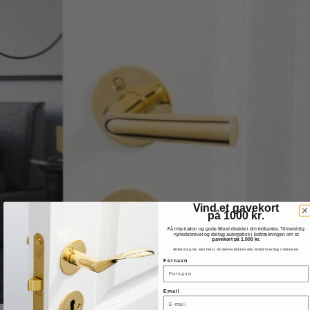
Vind et gavekort
på 1000 kr.
Få inspiration og gode tilbud direkte i din indbakke. Tilmeld dig
nyhedsbrevet og deltag automatisk i lodtrækningen om et
gavekort på 1.000 kr.
Afmeld dig når som helst. Vinderen trækkes den sidste hverdag i måneden.
Fornavn
Email