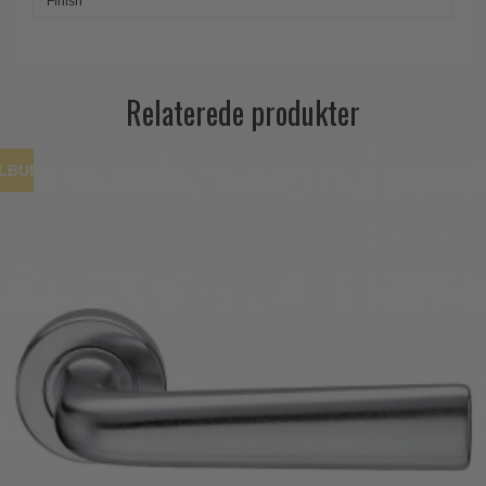
Finish
Relaterede produkter
ILBUD