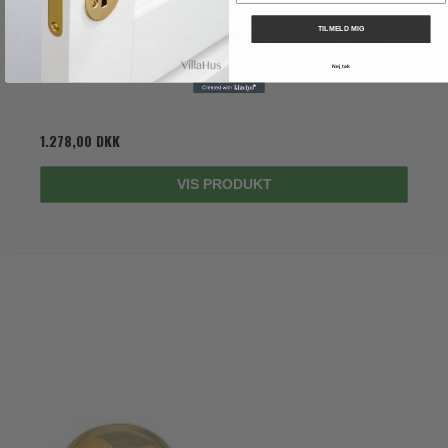
Dørgreb - Messing uden lak - Roset og Nøgleskilte - Model
TILMELD MIG
KVISTGÅRD
Nej tak
230275 sæt
1.278,00 DKK
VIS PRODUKT