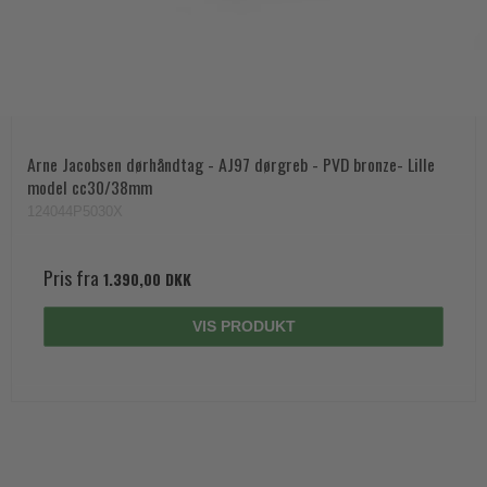
Arne Jacobsen dørhåndtag - AJ97 dørgreb - PVD bronze- Lille
model cc30/38mm
124044P5030X
Pris fra
1.390,00 DKK
VIS PRODUKT