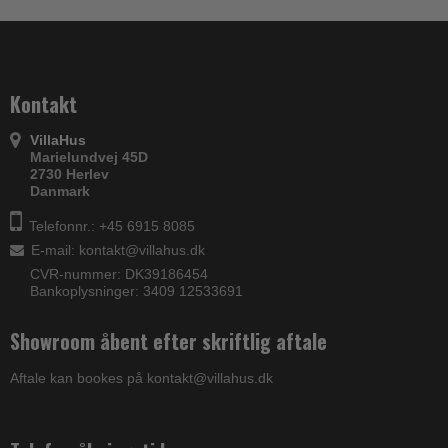
Kontakt
VillaHus
Marielundvej 45D
2730 Herlev
Danmark
Telefonnr.: +45 6915 8085
E-mail
:
kontakt@villahus.dk
CVR-nummer: DK39186454
Bankoplysninger: 3409 12533691
Showroom åbent efter skriftlig aftale
Aftale kan bookes på kontakt@villahus.dk