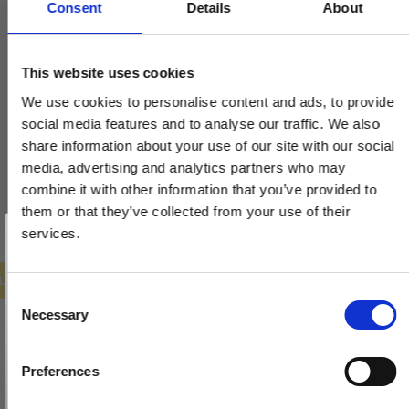
Consent
Details
About
Dørgreb - Messing uden lak - Model TORPEDO Large
VH.08.1041.Q
This website uses cookies
We use cookies to personalise content and ads, to provide
1.293,00 DKK
social media features and to analyse our traffic. We also
share information about your use of our site with our social
647,00 DKK
media, advertising and analytics partners who may
combine it with other information that you’ve provided to
VIS PRODUKT
them or that they’ve collected from your use of their
Vind et gavekort
på 1000 kr.
services.
Få inspiration og gode tilbud direkte i din indbakke. Tilmeld dig
nyhedsbrevet og deltag automatisk i lodtrækningen om et
gavekort på 1.000 kr.
ILBUD
Afmeld dig når som helst. Vinderen trækkes den sidste hverdag i måneden.
Fornavn
C
Necessary
o
Email
n
s
Preferences
e
TILMELD MIG
n