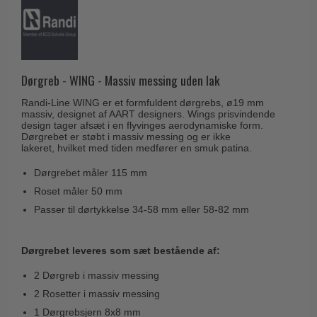
Husnumre
Knud Holscher dørgreb
Delfin & Hvalros
Brevindkast
Olivari
Gio Ponti LAMA
Ringetryk
Turnstyle Designs
Medici dørgreb
Postkasser
Dørgreb - WING - Massiv messing uden lak
RANDI dørgreb
Svanemøllen træ dørgreb
Dørhængsler
Randi-Line WING er et formfuldent dørgrebs, ø19 mm
RDS Italienske dørgreb
Weingarden dørgreb
massiv, designet af AART designers. Wings prisvindende
Skruer
design tager afsæt i en flyvinges aerodynamiske form.
Samuel Heath produkter
Dørgrebet er støbt i massiv messing og er ikke
Østerbro træ dørgreb
lakeret, hvilket med tiden medfører en smuk patina.
Knager & Kroge
Sibes Metall
Dørgreb Buster+Punch
Hattehylder
Dørgrebet måler 115 mm
Søe-Jensen & Co.
DND dørgreb
Roset måler 50 mm
Kahytskrog
Valli & Valli dørgreb
Formani dørgreb
Passer til dørtykkelse 34-58 mm eller 58-82 mm
Messing pudsemiddel
YOUNG dørgreb
FSB dørgreb
VONSILD Møbelgreb
Dørgrebet leveres som sæt bestående af:
Randi Classic Line
2 Dørgreb i massiv messing
Turnstyle Designs Dørgreb
2 Rosetter i massiv messing
Paskvilgreb - Terrasse
1 Dørgrebsjern 8x8 mm