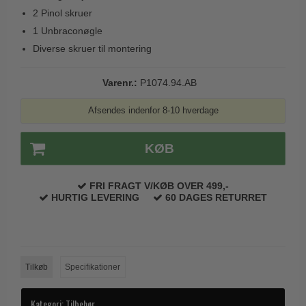
Trædørgreb på Langskilt
2 Pinol skruer
1 Unbraconøgle
Udendørs dørgreb
Diverse skruer til montering
Varenr.:
P1074.94.AB
Afsendes indenfor 8-10 hverdage
KØB
FRI FRAGT V/KØB OVER 499,-
HURTIG LEVERING
60 DAGES RETURRET
Tilkøb
Specifikationer
Kategori:
Tilbehør