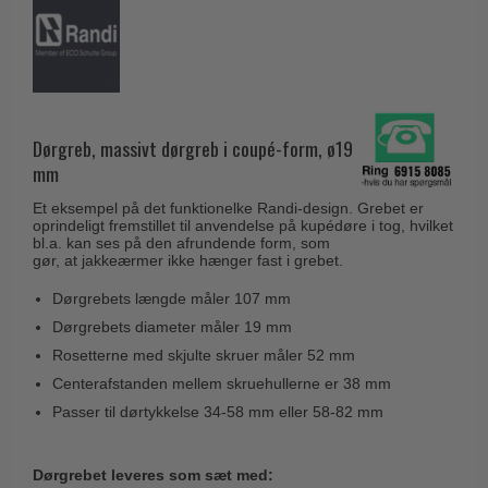
Husnumre
Knud Holscher dørgreb
Delfin & Hvalros
Brevindkast
Olivari
Gio Ponti LAMA
Ringetryk
Turnstyle Designs
Medici dørgreb
Postkasser
RANDI dørgreb
Svanemøllen træ dørgreb
Dørgreb, massivt dørgreb i coupé-form, ø19
Dørhængsler
RDS Italienske dørgreb
mm
Weingarden dørgreb
Skruer
Samuel Heath produkter
Et eksempel på det funktionelke Randi-design. Grebet er
Østerbro træ dørgreb
oprindeligt fremstillet til anvendelse på kupédøre i tog, hvilket
Knager & Kroge
Sibes Metall
bl.a. kan ses på den afrundende form, som
Dørgreb Buster+Punch
gør, at jakkeærmer ikke hænger fast i grebet.
Hattehylder
Søe-Jensen & Co.
DND dørgreb
Dørgrebets længde måler 107 mm
Kahytskrog
Valli & Valli dørgreb
Formani dørgreb
Dørgrebets diameter måler 19 mm
Messing pudsemiddel
YOUNG dørgreb
Rosetterne med skjulte skruer måler 52 mm
FSB dørgreb
VONSILD Møbelgreb
Centerafstanden mellem skruehullerne er 38 mm
Randi Classic Line
Passer til dørtykkelse 34-58 mm eller 58-82 mm
Turnstyle Designs Dørgreb
Paskvilgreb - Terrasse
Dørgrebet leveres som sæt med: