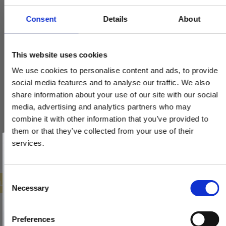
Consent
Details
About
Dørgreb - Messing uden lak - Model TORPEDO Large
This website uses cookies
VH.08.1041.Q
We use cookies to personalise content and ads, to provide
social media features and to analyse our traffic. We also
share information about your use of our site with our social
1.293,00 DKK
media, advertising and analytics partners who may
647,00 DKK
combine it with other information that you’ve provided to
them or that they’ve collected from your use of their
VIS PRODUKT
Vind et gavekort
på 1000 kr.
services.
Få inspiration og gode tilbud direkte i din indbakke. Tilmeld dig
nyhedsbrevet og deltag automatisk i lodtrækningen om et
gavekort på 1.000 kr.
Afmeld dig når som helst. Vinderen trækkes den sidste hverdag i måneden.
Fornavn
C
ILBUD
Necessary
o
Email
n
s
Preferences
TILMELD MIG