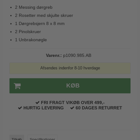
Trædørgreb på Langskilt
2 Messing dørgreb
2 Rosetter med skjulte skruer
Udendørs dørgreb
1 Dørgrebsjern 8 x 8 mm
2 Pinolskruer
1 Unbrakonøgle
Varenr.:
p1090.985.AB
Afsendes indenfor 8-10 hverdage
KØB
FRI FRAGT V/KØB OVER 499,-
HURTIG LEVERING
60 DAGES RETURRET
Tilkøb
Specifikationer