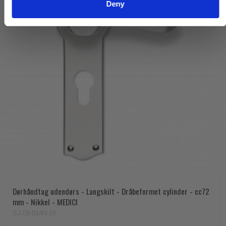
Deny
Dørhåndtag udendørs - Langskilt - Dråbeformet cylinder - cc72
mm - Nikkel - MEDICI
SJ.08-014N-16