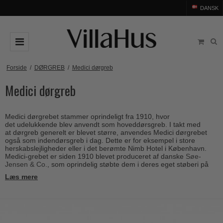
DANSK
DØRGREB
Forside
/
DØRGREB
/
Medici dørgreb
Medici dørgreb
Arne Jacobsen dørgreb
DØRHAMMER
Messing dørgreb
MØBELGREB OG MØBELKNOPPER
Medici dørgrebet stammer oprindeligt fra 1910, hvor
Sorte dørgreb
Møbelgreb
BADEVÆRELSE
det udelukkende blev anvendt som hoveddørsgreb. I takt med
at dørgreb generelt er blevet større, anvendes Medici dørgrebet
Stål dørgreb
Møbelknopper
også som indendørsgreb i dag. Dette er for eksempel i store
TILBEHØR
herskabslejligheder eller i det berømte Nimb Hotel i København.
Træ dørgreb
Medici-grebet er siden 1910 blevet produceret af danske
Søe-
Skålgreb
Rosetter
BRANDS
Jensen & Co.
, som oprindelig støbte dem i deres eget støberi på
Bakelit dørgreb
Frederiksberg, hvorfra de i dag stadig fremstiller dørgrebene i
Skydedørsskål
Læs mere
Langskilte
de originale støbeforme. Dørgrebene er af massiv messing med et
Arne Jacobsen dørgreb
OUTLET
Porcelæn dørgreb
højt kobberindhold. Herudover er de støbt i sandforme,
T-bar Møbelgreb
Nøgleskilte
hvilket efterlader dørgrebene med en smuk overflade. Hverken
Buster+Punch
Outlet dørgreb
Kobber dørgreb
dørgreb eller rosetter er lakerede, hvilket med tiden giver dørgrebet
Toiletbesætning
en smuk patina.
COMIT dørgreb
Outlet dørtilbehør
Krom & Nikkel dørgreb