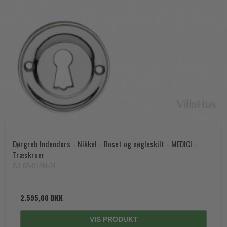
Trædørgreb på Langskilt
Udendørs dørgreb
Dørgreb Indendørs - Nikkel - Roset og nøgleskilt - MEDICI -
Træskruer
SJ.08-014N-01
2.595,00 DKK
VIS PRODUKT