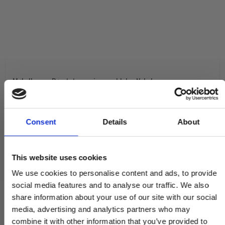
Møbelknop - Børstet messing med lak - Nyholm
BALL56SBDA
Consent
Details
About
129,00 DKK
VIS PRODUKT
This website uses cookies
We use cookies to personalise content and ads, to provide
social media features and to analyse our traffic. We also
share information about your use of our site with our social
media, advertising and analytics partners who may
combine it with other information that you’ve provided to