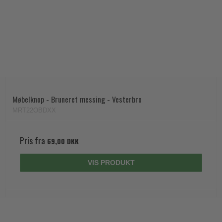
Møbelknop - Bruneret messing - Vesterbro
MRT22OBDXX
Pris fra
69,00 DKK
VIS PRODUKT