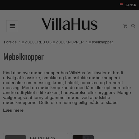
DANSK
DØRGREB
Forside
/
MØBELGREB OG MØBELKNOPPER
/
Møbelknopper
Møbelknopper
Arne Jacobsen dørgreb
DØRHAMMER
Messing dørgreb
MØBELGREB OG MØBELKNOPPER
Find dine nye møbelknopper hos VillaHus. Vi tilbyder et bredt
Sorte dørgreb
Møbelgreb
BADEVÆRELSE
udvalg af klassiske, smukke og fantasifulde møbelknopper i
materialer som
messing
,
krom
,
bakelit
,
porcelæn
og
bruneret
Stål dørgreb
Møbelknopper
messing
. Med en møbelknop kan du med få midler optimere eller
TILBEHØR
ændre udtrykket i dit køkken, badeværelse eller bryggers. Mange
Træ dørgreb
vælger også at forny et gammelt møbel ved at udskifte
Skålgreb
Rosetter
BRANDS
møbelknopperne. Dette er en nem og billig måde at skabe
Bakelit dørgreb
fornyelse i dit hjem. Vælg for eksempel dine møbelknopper i et
Skydedørsskål
Læs mere
Langskilte
materiale, der matcher andre detaljer i din bolig (såsom
Arne Jacobsen dørgreb
OUTLET
Porcelæn dørgreb
dørgrebene
), og skab på denne måde et smukt, gennemgående
T-bar Møbelgreb
Nøgleskilte
udtryk i dine rum.
Buster+Punch
Outlet dørgreb
Kobber dørgreb
Toiletbesætning
COMIT dørgreb
Outlet dørtilbehør
Krom & Nikkel dørgreb
Beslag Design