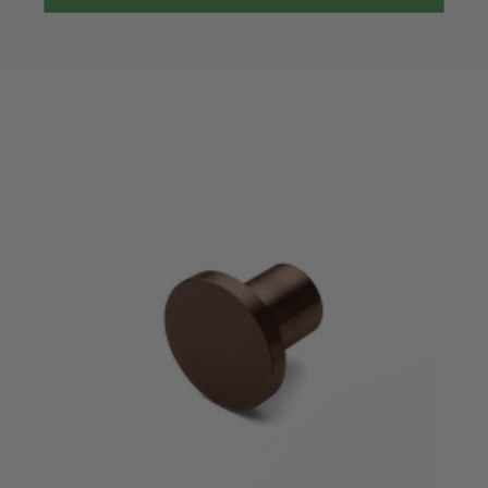
Trædørgreb på Langskilt
Udendørs dørgreb