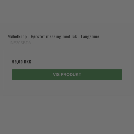
Møbelknop - Børstet messing med lak - Langelinie
LINE30SBDA
99,00 DKK
VIS PRODUKT