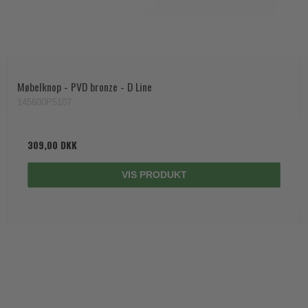
Møbelknop - PVD bronze - D Line
145600P5107
309,00 DKK
VIS PRODUKT