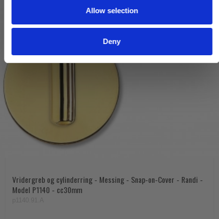
Allow selection
n
Deny
Vridergreb og cylinderring - Messing - Snap-on-Cover - Randi -
Model P1140 - cc30mm
p1140.91.A