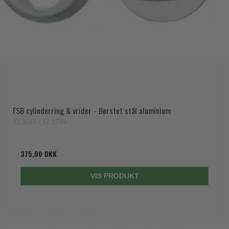
Trædørgreb på Langskilt
Udendørs dørgreb
FSB cylinderring & vrider - Børstet stål aluminium
73 3247 / 17 1735
375,00 DKK
VIS PRODUKT