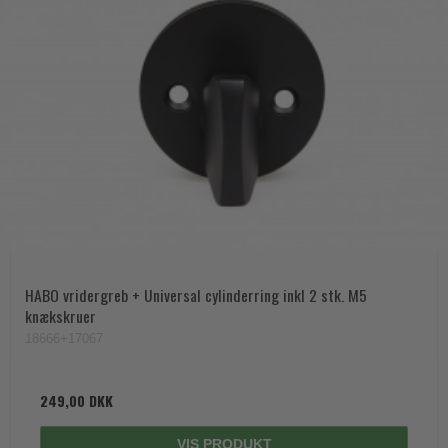
HABO vridergreb + Universal cylinderring inkl 2 stk. M5
knækskruer
18666+17067
249,00 DKK
VIS PRODUKT