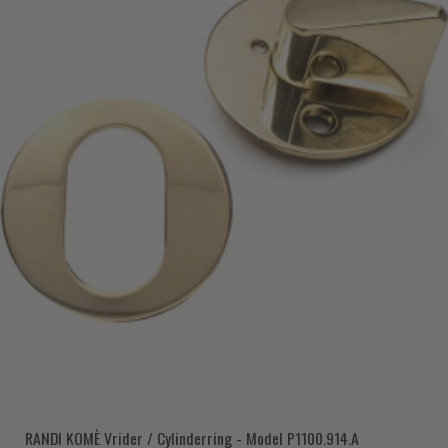
RANDI KOMÈ Vrider / Cylinderring - Model P1100.914.A