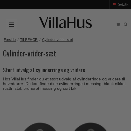
DANSK
DØRGREB
Forside
/
TILBEHØR
/
Cylinder-vrider-sæt
Cylinder-vrider-sæt
Arne Jacobsen dørgreb
DØRHAMMER
Messing dørgreb
MØBELGREB OG MØBELKNOPPER
Stort udvalg af cylinderringe og vridere
Sorte dørgreb
Møbelgreb
BADEVÆRELSE
Hos VillaHus finder du et stort udvalg af cylinderringe og vridere til
Stål dørgreb
Møbelknopper
TILBEHØR
hoveddøre. Du kan finde dine cylinderringe i messing, blank nikkel,
rustfri stål, bruneret messing og sort lak.
Træ dørgreb
Skålgreb
Rosetter
BRANDS
Bakelit dørgreb
Skydedørsskål
Langskilte
Arne Jacobsen dørgreb
OUTLET
Porcelæn dørgreb
T-bar Møbelgreb
Nøgleskilte
Buster+Punch
Outlet dørgreb
Kobber dørgreb
Toiletbesætning
COMIT dørgreb
Outlet dørtilbehør
Krom & Nikkel dørgreb