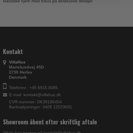
klassiske hjem med fokus på eksklusive detaljer.
Kontakt
VillaHus
Marielundvej 45D
2730 Herlev
Danmark
Telefonnr.: +45 6915 8085
E-mail
:
kontakt@villahus.dk
CVR-nummer: DK39186454
Bankoplysninger: 3409 12533691
Showroom åbent efter skriftlig aftale
Aftale kan bookes på kontakt@villahus.dk