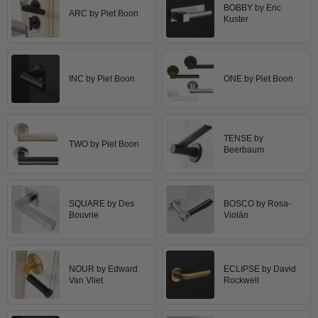
Cylinderringe
BOBBY by Eric
d line dørgreb
ARC by Piet Boon
Outlet møbelgreb
Kuster
Bruneret messing
Cylinder-vrider-sæt
DND Handles
Outlet beslag
Læder dørgreb
Dørgrebspinde
Enrico Cassina dørgreb
Empire dørgreb
INC by Piet Boon
ONE by Piet Boon
Løse Dørgreb
FORMANI
Art Deco dørgreb
Push Plates
FSB - Dørgreb
Funkis dørgreb
Dørstopper
Furnipart møbelgreb
TENSE by
Italienske dørgreb
TWO by Piet Boon
Beerbaum
Dørhanke
Fusital dørgreb
Runde & Ovale dørgreb
Cylinderlåse
GRATA dørgreb
Kryds dørgreb
Låsekasser
SQUARE by Des
BOSCO by Rosa-
HABO dørgreb
Bellevue dørgreb
Bouvrie
Violán
Dørkæde og Skudrigle
Habo Selection
Briggs dørgreb
Vinduesbeslag
Henry Blake Hardware
Center dørknopper
NOUR by Edward
ECLIPSE by David
Vridergreb
Intersteel dørgreb
Van Vliet
Rockwell
Coupé dørgreb
Skydedørsbeslag
Kleis Design
Creutz dørgreb