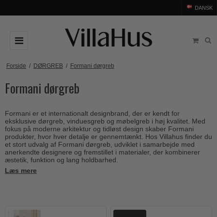
DANSK
DØRGREB
Forside
/
DØRGREB
/
Formani dørgreb
Formani dørgreb
Arne Jacobsen dørgreb
DØRHAMMER
Messing dørgreb
MØBELGREB OG MØBELKNOPPER
Formani er et internationalt designbrand, der er kendt for
Sorte dørgreb
Møbelgreb
BADEVÆRELSE
eksklusive dørgreb, vinduesgreb og møbelgreb i høj kvalitet. Med
fokus på moderne arkitektur og tidløst design skaber Formani
Stål dørgreb
Møbelknopper
produkter, hvor hver detalje er gennemtænkt. Hos Villahus finder du
TILBEHØR
et stort udvalg af Formani dørgreb, udviklet i samarbejde med
Træ dørgreb
anerkendte designere og fremstillet i materialer, der kombinerer
Skålgreb
Rosetter
BRANDS
æstetik, funktion og lang holdbarhed.
Bakelit dørgreb
Skydedørsskål
Læs mere
Langskilte
Arne Jacobsen dørgreb
OUTLET
Porcelæn dørgreb
T-bar Møbelgreb
Nøgleskilte
Buster+Punch
Outlet dørgreb
Kobber dørgreb
Toiletbesætning
COMIT dørgreb
Outlet dørtilbehør
Krom & Nikkel dørgreb