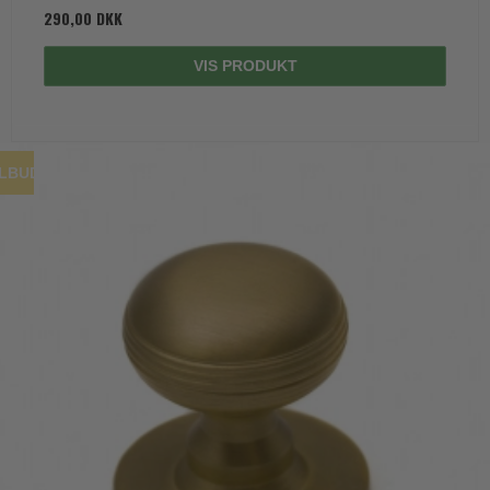
290,00 DKK
VIS PRODUKT
ILBUD