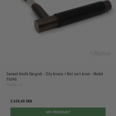
Trædørgreb på Langskilt
Udendørs dørgreb
Samuel Heath Dørgreb - City bronze / Mat sort krom - Model
P6046
P6046-L40
5.520,00 DKK
VIS PRODUKT