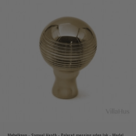
Møbelknop - Samuel Heath - Poleret messing uden lak - Model