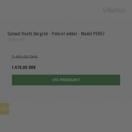
Samuel Heath Dørgreb - Poleret nikkel - Model P6057
P6057-PN
2.450,00 DKK
1.470,00 DKK
VIS PRODUKT
ILBUD