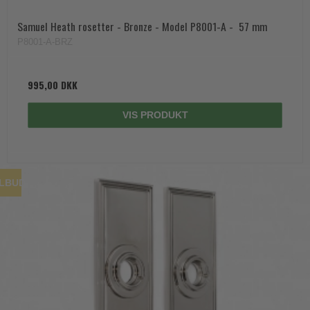
Samuel Heath rosetter - Bronze - Model P8001-A -  57 mm
P8001-A-BRZ
995,00 DKK
VIS PRODUKT
ILBUD