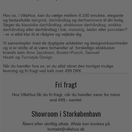
Cylinderringe
d line dørgreb
Outlet møbelgreb
Bruneret messing
Cylinder-vrider-sæt
DND Handles
Hos os, i VillaHus, kan du vælge mellem 4.100 smukke, elegante
Outlet beslag
Læder dørgreb
og fantasifulde
dørgreb
,
dørhåndtag
og
dørhammere
til din bolig.
Dørgrebspinde
Søger du
klassiske dørhåndtag
,
eksklusive dørhåndtag
,
antikke
Enrico Cassina dørgreb
Empire dørgreb
dørhåndtag
eller dørhåndtag i
træ,
messing
,
læder
eller
porcelæn
?
Løse Dørgreb
- er vi altid klar til at rådgive og vejlede dig.
FORMANI
Art Deco dørgreb
Vi samarbejder med de dygtigste arkitekter og designvirksomheder
Push Plates
FSB - Dørgreb
og vi er stolte af at være forhandler af forskellige eksklusive
Funkis dørgreb
brands som
Arne Jacobsen
,
B
uster+Punch
,
Samuel
Dørstopper
Furnipart møbelgreb
Heath
og
Turnstyle Design
.
Italienske dørgreb
Dørhanke
Fusital dørgreb
Når du handler hos os, er du altid sikret den hurtigst mulige
Runde & Ovale dørgreb
levering og fri fragt ved køb over 499 DKK.
Cylinderlåse
GRATA dørgreb
Kryds dørgreb
Fri fragt
Låsekasser
HABO dørgreb
Bellevue dørgreb
Dørkæde og Skudrigle
Hos VillaHus får du fri fragt, når du handler varer for mere
Habo Selection
Briggs dørgreb
end 499,- samlet.
Vinduesbeslag
Henry Blake Hardware
Center dørknopper
Showroom i Storkøbenhavn
Vridergreb
Intersteel dørgreb
Coupé dørgreb
Skydedørsbeslag
Åbent efter skriftlig aftale. Aftale kan bookes på
Kleis Design
Creutz dørgreb
kontakt@villahus.dk