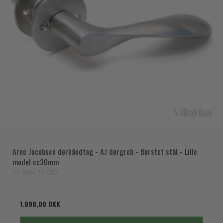
Arne Jacobsen dørhåndtag - AJ dørgreb - Børstet stål - Lille
model cc30mm
12.4044.74.030
1.090,00 DKK