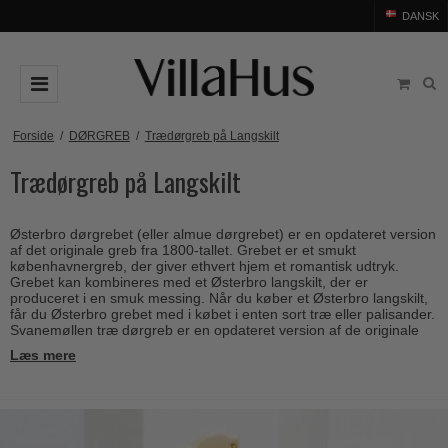
DANSK
DØRGREB
Forside
/
DØRGREB
/
Trædørgreb på Langskilt
Trædørgreb på Langskilt
Arne Jacobsen dørgreb
DØRHAMMER
Messing dørgreb
MØBELGREB OG MØBELKNOPPER
Østerbro dørgrebet (eller almue dørgrebet) er en opdateret version
Sorte dørgreb
Møbelgreb
BADEVÆRELSE
af det originale greb fra 1800-tallet. Grebet er et smukt
københavnergreb, der giver ethvert hjem et romantisk udtryk.
Stål dørgreb
Møbelknopper
Grebet kan kombineres med et Østerbro langskilt, der er
TILBEHØR
produceret i en smuk messing. Når du køber et Østerbro langskilt,
Træ dørgreb
får du Østerbro grebet med i købet i enten sort træ eller palisander.
Skålgreb
Rosetter
BRANDS
Svanemøllen træ dørgreb er en opdateret version af de originale
Bakelit dørgreb
københavnergreb fra 1800-tallet. Det romantiske Svanemøllen
Skydedørsskål
Læs mere
Langskilte
greb har mange lighedspunkter med det populære
Østerbro
Arne Jacobsen dørgreb
OUTLET
Porcelæn dørgreb
dørgreb
. Dog er Svanemøllen grebet mere spidst i designet i
T-bar Møbelgreb
Nøgleskilte
forhold til Østerbro grebet, der indtager en kegleform.
Buster+Punch
Outlet dørgreb
Kobber dørgreb
Toiletbesætning
COMIT dørgreb
Outlet dørtilbehør
Krom & Nikkel dørgreb