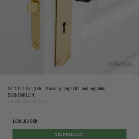
Trædørgreb på Langskilt
Udendørs dørgreb
Sort Træ Dørgreb - Messing langskilt med nøglehul -
SVANEMØLLEN
SVANEMOELLE.2102
1.630,00 DKK
VIS PRODUKT