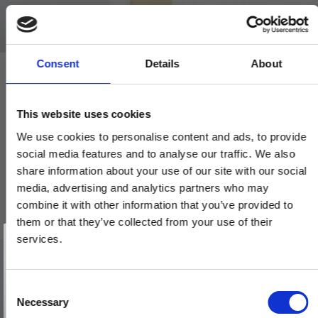
Consent
Details
About
Dørgreb - Palisander - Messing langskilt med nøglehul - 220 x
45 mm
This website uses cookies
OESTERBRO.1103
We use cookies to personalise content and ads, to provide
social media features and to analyse our traffic. We also
1.400,00 DKK
share information about your use of our site with our social
media, advertising and analytics partners who may
VIS PRODUKT
combine it with other information that you’ve provided to
them or that they’ve collected from your use of their
Vind et gavekort
på 1000 kr.
services.
Få inspiration og gode tilbud direkte i din indbakke. Tilmeld dig
nyhedsbrevet og deltag automatisk i lodtrækningen om et
gavekort på 1.000 kr.
Afmeld dig når som helst. Vinderen trækkes den sidste hverdag i måneden.
Fornavn
C
Necessary
o
Email