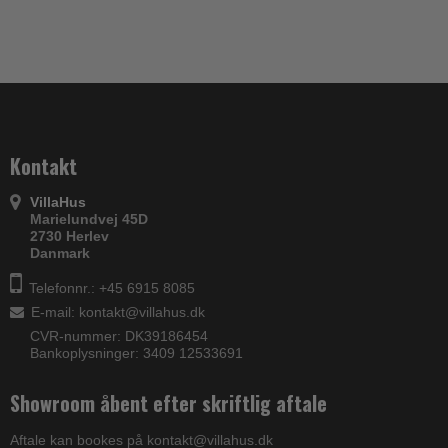
Kontakt
VillaHus
Marielundvej 45D
2730 Herlev
Danmark
Telefonnr.: +45 6915 8085
E-mail
:
kontakt@villahus.dk
CVR-nummer: DK39186454
Bankoplysninger: 3409 12533691
Showroom åbent efter skriftlig aftale
Aftale kan bookes på kontakt@villahus.dk