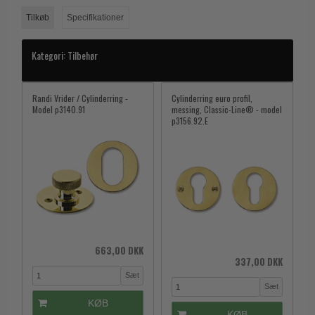
Tilkøb
Specifikationer
Kategori:
Tilbehør
Randi Vrider / Cylinderring -
Cylinderring euro profil,
Model p3140.91
messing, Classic-Line® - model
p3156.92.E
663,00 DKK
337,00 DKK
Sæt
Sæt
KØB
KØB