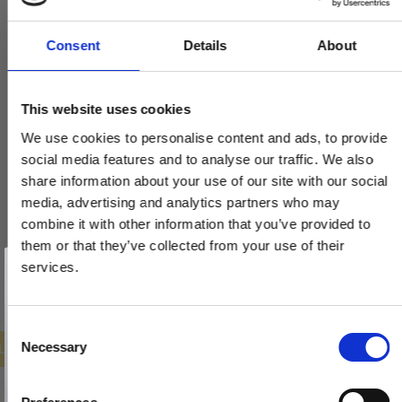
Consent
Details
About
This website uses cookies
Dørgreb - Messing uden lak - Model TORPEDO Large
We use cookies to personalise content and ads, to provide
VH.08.1041.Q
social media features and to analyse our traffic. We also
share information about your use of our site with our social
1.293,00 DKK
media, advertising and analytics partners who may
647,00 DKK
combine it with other information that you’ve provided to
them or that they’ve collected from your use of their
Vind et gavekort
VIS PRODUKT
på 1000 kr.
services.
Få inspiration og gode tilbud direkte i din indbakke. Tilmeld dig
nyhedsbrevet og deltag automatisk i lodtrækningen om et
gavekort på 1.000 kr.
Afmeld dig når som helst. Vinderen trækkes den sidste hverdag i måneden.
Fornavn
C
Necessary
ILBUD
o
Email
n
s