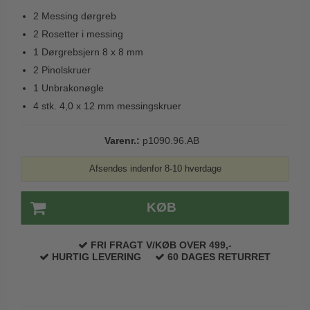
Trædørgreb på Langskilt
2 Messing dørgreb
2 Rosetter i messing
Udendørs dørgreb
1 Dørgrebsjern 8 x 8 mm
2 Pinolskruer
1 Unbrakonøgle
4 stk. 4,0 x 12 mm messingskruer
Varenr.:
p1090.96.AB
Afsendes indenfor 8-10 hverdage
KØB
FRI FRAGT V/KØB OVER 499,-
HURTIG LEVERING
60 DAGES RETURRET