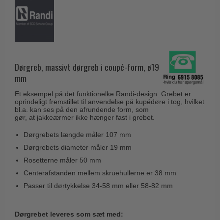
Husnumre
Knud Holscher dørgreb
Delfin & Hvalros
Brevindkast
Olivari
Gio Ponti LAMA
Ringetryk
Turnstyle Designs
Medici dørgreb
Postkasser
RANDI dørgreb
Svanemøllen træ dørgreb
Dørgreb, massivt dørgreb i coupé-form, ø19
Dørhængsler
RDS Italienske dørgreb
mm
Weingarden dørgreb
Skruer
Samuel Heath produkter
Et eksempel på det funktionelke Randi-design. Grebet er
Østerbro træ dørgreb
oprindeligt fremstillet til anvendelse på kupédøre i tog, hvilket
Knager & Kroge
Sibes Metall
bl.a. kan ses på den afrundende form, som
Dørgreb Buster+Punch
gør, at jakkeærmer ikke hænger fast i grebet.
Hattehylder
Søe-Jensen & Co.
DND dørgreb
Dørgrebets længde måler 107 mm
Kahytskrog
Valli & Valli dørgreb
Formani dørgreb
Dørgrebets diameter måler 19 mm
Messing pudsemiddel
YOUNG dørgreb
Rosetterne måler 50 mm
FSB dørgreb
VONSILD Møbelgreb
Centerafstanden mellem skruehullerne er 38 mm
Randi Classic Line
Passer til dørtykkelse 34-58 mm eller 58-82 mm
Turnstyle Designs Dørgreb
Paskvilgreb - Terrasse
Dørgrebet leveres som sæt med: