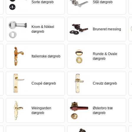
Delfin & Hvalros
Skruer
Sibes Metall
Formani dørgreb
Sorte dørgreb
Stål dørgreb
Gio Ponti LAMA
Knager & Kroge
Søe-Jensen & Co.
FSB dørgreb
Krom & Nikkel
Bruneret messing
dørgreb
Runde & Ovale
Italienske dørgreb
dørgreb
Coupé dørgreb
Creutz dørgreb
Weingarden
Østerbro træ
dørgreb
dørgreb