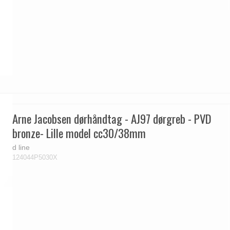
Arne Jacobsen dørhåndtag - AJ97 dørgreb - PVD
bronze- Lille model cc30/38mm
d line
124044P5030X