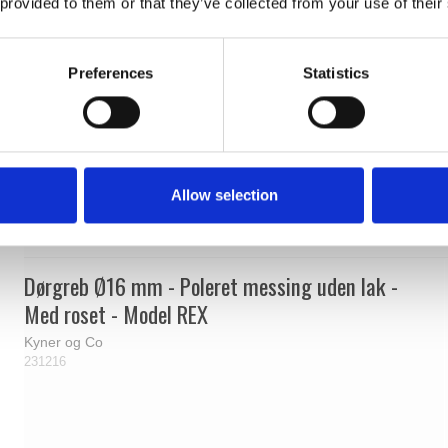
 provided to them or that they’ve collected from your use of their
Preferences
Statistics
Allow selection
Dørgreb Ø16 mm - Poleret messing uden lak -
Med roset - Model REX
Kyner og Co
231216