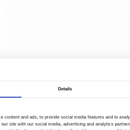
Dørgreb Ø18 mm - Poleret messing uden lak -
Med roset - Model REX
Details
Kyner og Co
231218
e content and ads, to provide social media features and to analy
 our site with our social media, advertising and analytics partn