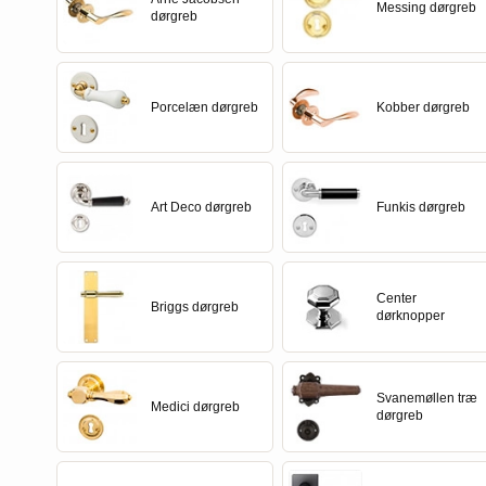
Porcelæn dørgreb
Dørgrebspinde
FORMANI
Italienske dørgreb
Vinduesbeslag
Intersteel dørgreb
Messing dørgreb
dørgreb
Kobber dørgreb
Løse Dørgreb
FSB - Dørgreb
Runde & Ovale dørgreb
Vridergreb
Kleis Design
Porcelæn dørgreb
Kobber dørgreb
Art Deco dørgreb
Funkis dørgreb
Center
Briggs dørgreb
dørknopper
Svanemøllen træ
Medici dørgreb
dørgreb