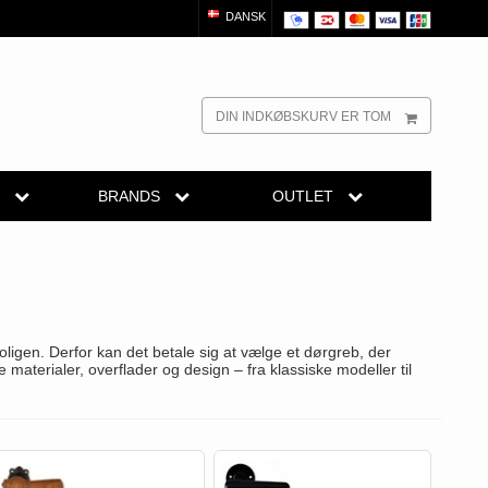
DANSK
DIN INDKØBSKURV ER TOM
R
BRANDS
OUTLET
dørgreb
Randi Classic Line
Outlet dørgreb
Outlet dørtilbehør
reb
Turnstyle Designs Dørgreb
Outlet møbelgreb
el
belgreb
Paskvilgreb - Terrasse
ligen. Derfor kan det betale sig at vælge et dørgreb, der
Outlet beslag
Trædørgreb på Langskilt
 materialer, overflader og design – fra klassiske modeller til
Udendørs dørgreb