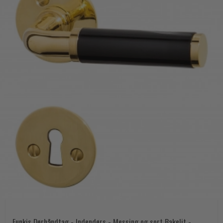
Funkis Dørhåndtag - Indendørs - Messing og sort Bakelit -