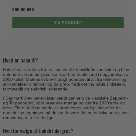
890,00 DKK
VIS PRODUKT
Hvad er bakelit?
Bakelit var verdens første industrielt fremstillede kunststof og blev
opfundet af den belgiske kemiker Leo Baekeland i begyndelsen af
1900-tallet. Materialet blev hurtigt populært til alt fra telefoner og
stikkontakter til lamper og dørgreb, fordi det var både slidstærkt,
formstabilt og elektrisk isolerende.
I Danmark blev bakelit især kendt gennem de klassiske Zeppelin-
og Torpedogreb, som prægede mange boliger fra 1930'erne og
frem. Flere af disse modeller produceres stadig i dag efter de
oprindelige tegninger, så du kan bevare det autentiske udtryk ved
renovering af ældre boliger.
Hvorfor vælge et bakelit dørgreb?