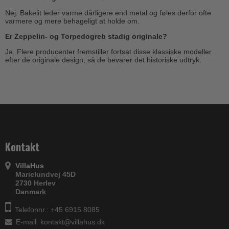
Nej. Bakelit leder varme dårligere end metal og føles derfor ofte
varmere og mere behageligt at holde om.
Er Zeppelin- og Torpedogreb stadig originale?
Ja. Flere producenter fremstiller fortsat disse klassiske modeller
efter de originale design, så de bevarer det historiske udtryk.
Kontakt
VillaHus
Marielundvej 45D
2730 Herlev
Danmark
Telefonnr.: +45 6915 8085
E-mail
:
kontakt@villahus.dk