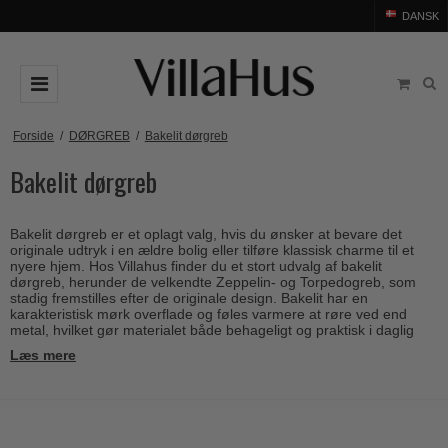
DANSK
DØRGREB
Forside
/
DØRGREB
/
Bakelit dørgreb
Bakelit dørgreb
Arne Jacobsen dørgreb
DØRHAMMER
Messing dørgreb
MØBELGREB OG MØBELKNOPPER
Bakelit dørgreb er et oplagt valg, hvis du ønsker at bevare det
Sorte dørgreb
Møbelgreb
BADEVÆRELSE
originale udtryk i en ældre bolig eller tilføre klassisk charme til et
nyere hjem. Hos Villahus finder du et stort udvalg af bakelit
Stål dørgreb
Møbelknopper
dørgreb, herunder de velkendte Zeppelin- og Torpedogreb, som
TILBEHØR
stadig fremstilles efter de originale design. Bakelit har en
Træ dørgreb
karakteristisk mørk overflade og føles varmere at røre ved end
Skålgreb
Rosetter
BRANDS
metal, hvilket gør materialet både behageligt og praktisk i daglig
Bakelit dørgreb
brug.
Skydedørsskål
Læs mere
Langskilte
Arne Jacobsen dørgreb
OUTLET
Porcelæn dørgreb
T-bar Møbelgreb
Nøgleskilte
Buster+Punch
Outlet dørgreb
Kobber dørgreb
Toiletbesætning
COMIT dørgreb
Outlet dørtilbehør
Krom & Nikkel dørgreb