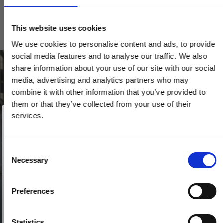
VIS PRODUKT
This website uses cookies
We use cookies to personalise content and ads, to provide
social media features and to analyse our traffic. We also
share information about your use of our site with our social
media, advertising and analytics partners who may
combine it with other information that you’ve provided to
them or that they’ve collected from your use of their
Vind et gavekort
på 1000 kr.
services.
Få inspiration og gode tilbud direkte i din indbakke. Tilmeld dig
nyhedsbrevet og deltag automatisk i lodtrækningen om et
gavekort på 1.000 kr.
Afmeld dig når som helst. Vinderen trækkes den sidste hverdag i måneden.
Fornavn
C
Necessary
o
Email
n
s
Preferences
e
TILMELD MIG
n
Nej tak
t
Statistics