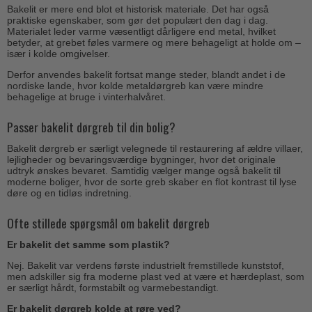
Bakelit er mere end blot et historisk materiale. Det har også
praktiske egenskaber, som gør det populært den dag i dag.
Materialet leder varme væsentligt dårligere end metal, hvilket
betyder, at grebet føles varmere og mere behageligt at holde om –
især i kolde omgivelser.
Derfor anvendes bakelit fortsat mange steder, blandt andet i de
nordiske lande, hvor kolde metaldørgreb kan være mindre
behagelige at bruge i vinterhalvåret.
Passer bakelit dørgreb til din bolig?
Bakelit dørgreb er særligt velegnede til restaurering af ældre villaer,
lejligheder og bevaringsværdige bygninger, hvor det originale
udtryk ønskes bevaret. Samtidig vælger mange også bakelit til
moderne boliger, hvor de sorte greb skaber en flot kontrast til lyse
døre og en tidløs indretning.
Ofte stillede spørgsmål om bakelit dørgreb
Er bakelit det samme som plastik?
Nej. Bakelit var verdens første industrielt fremstillede kunststof,
men adskiller sig fra moderne plast ved at være et hærdeplast, som
er særligt hårdt, formstabilt og varmebestandigt.
Er bakelit dørgreb kolde at røre ved?