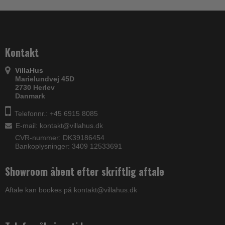
Kontakt
VillaHus
Marielundvej 45D
2730 Herlev
Danmark
Telefonnr.: +45 6915 8085
E-mail
:
kontakt@villahus.dk
CVR-nummer: DK39186454
Bankoplysninger: 3409 12533691
Showroom åbent efter skriftlig aftale
Aftale kan bookes på kontakt@villahus.dk