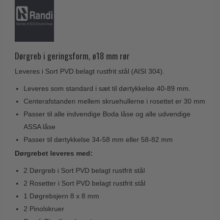
Husnumre
Knud Holscher dørgreb
Delfin & Hvalros
Brevindkast
Olivari
Gio Ponti LAMA
Ringetryk
Turnstyle Designs
Medici dørgreb
Postkasser
Dørgreb i geringsform, ø18 mm rør
RANDI dørgreb
Svanemøllen træ dørgreb
Dørhængsler
Leveres i Sort PVD belagt rustfrit stål (AISI 304).
RDS Italienske dørgreb
Weingarden dørgreb
Skruer
Leveres som standard i sæt til dørtykkelse 40-89 mm.
Samuel Heath produkter
Østerbro træ dørgreb
Centerafstanden mellem skruehullerne i rosettet er 30 mm
Knager & Kroge
Sibes Metall
Dørgreb Buster+Punch
Passer til alle indvendige Boda låse og alle udvendige
Hattehylder
Søe-Jensen & Co.
ASSA låse
DND dørgreb
Kahytskrog
Valli & Valli dørgreb
Passer til dørtykkelse 34-58 mm eller 58-82 mm
Formani dørgreb
Messing pudsemiddel
Dørgrebet leveres med:
YOUNG dørgreb
FSB dørgreb
2 Dørgreb i Sort PVD belagt rustfrit stål
VONSILD Møbelgreb
Randi Classic Line
2 Rosetter i Sort PVD belagt rustfrit stål
Turnstyle Designs Dørgreb
1 Døgrebsjern 8 x 8 mm
2 Pinolskruer
Paskvilgreb - Terrasse