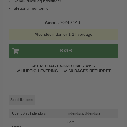
Randi-Plug® og bøsninger
Trædørgreb på Langskilt
Skruer til montering
Udendørs dørgreb
Varenr.:
7024.24AB
Afsendes indenfor 1-2 hverdage
KØB
FRI FRAGT V/KØB OVER 499,-
HURTIG LEVERING
60 DAGES RETURRET
Specifikationer
Udendørs / Indendørs
Indendørs,
Udendørs
Sort