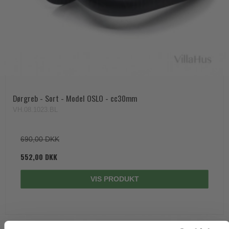
Dørgreb - Sort - Model OSLO - cc30mm
VH.08.1023.BL
690,00 DKK
552,00 DKK
VIS PRODUKT