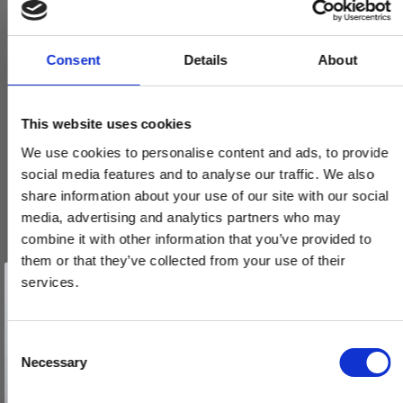
Consent
Details
About
This website uses cookies
We use cookies to personalise content and ads, to provide
social media features and to analyse our traffic. We also
share information about your use of our site with our social
media, advertising and analytics partners who may
combine it with other information that you’ve provided to
them or that they’ve collected from your use of their
Vind et gavekort
på 1000 kr.
services.
Få inspiration og gode tilbud direkte i din indbakke. Tilmeld dig
nyhedsbrevet og deltag automatisk i lodtrækningen om et
gavekort på 1.000 kr.
Afmeld dig når som helst. Vinderen trækkes den sidste hverdag i måneden.
Fornavn
C
Necessary
o
Email
n