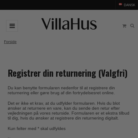
DANSK
DØRGREB
Forside
Arne Jacobsen dørgreb
DØRHAMMER
Messing dørgreb
MØBELGREB OG MØBELKNOPPER
Registrer din returnering (Valgfri)
Sorte dørgreb
Møbelgreb
BADEVÆRELSE
Stål dørgreb
Møbelknopper
Du kan benytte formularen nedenfor til at registrere din
TILBEHØR
returnering eller gøre brug af din fortrydelsesret online.
Træ dørgreb
Skålgreb
Rosetter
BRANDS
Det er ikke et krav, at du udfylder formularen. Hvis du blot
Bakelit dørgreb
Skydedørsskål
ønsker at returnere en vare, kan du sende den retur efter
Langskilte
Arne Jacobsen dørgreb
OUTLET
vejledningen på vores returside. Formularen er et ekstra tilbud
Porcelæn dørgreb
T-bar Møbelgreb
til dig, hvis du ønsker at registrere din returnering digitalt.
Nøgleskilte
Buster+Punch
Outlet dørgreb
Kobber dørgreb
Kun felter med * skal udfyldes
Toiletbesætning
COMIT dørgreb
Outlet dørtilbehør
Krom & Nikkel dørgreb