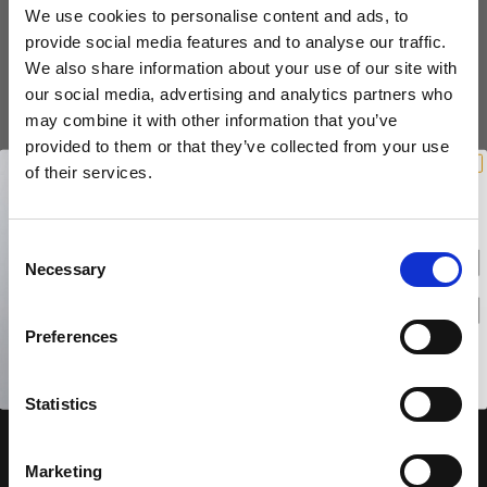
Husnumre
Knud Holscher dørgreb
We use cookies to personalise content and ads, to
Delfin & Hvalros
provide social media features and to analyse our traffic.
Brevindkast
Olivari
Gio Ponti LAMA
We also share information about your use of our site with
Ringetryk
Turnstyle Designs
our social media, advertising and analytics partners who
Medici dørgreb
Postkasser
may combine it with other information that you’ve
RANDI dørgreb
Svanemøllen træ dørgreb
provided to them or that they’ve collected from your use
Bekræft fortrydelse
Dørhængsler
Vind et gavekort
RDS Italienske dørgreb
på 1000 kr.
of their services.
Weingarden dørgreb
Skruer
Få inspiration og gode tilbud direkte i din indbakke. Tilmeld dig
Samuel Heath produkter
Vi lover at passe på dine data og holde dem sikret.
nyhedsbrevet og deltag automatisk i lodtrækningen om et
Østerbro træ dørgreb
gavekort på 1.000 kr.
Knager & Kroge
Afmeld dig når som helst. Vinderen trækkes den sidste hverdag i måneden.
Sibes Metall
Fornavn
C
Dørgreb Buster+Punch
Hattehylder
Necessary
Søe-Jensen & Co.
o
DND dørgreb
Email
n
Kahytskrog
Valli & Valli dørgreb
Formani dørgreb
s
Preferences
Messing pudsemiddel
YOUNG dørgreb
e
TILMELD MIG
FSB dørgreb
n
VONSILD Møbelgreb
Kontakt
Randi Classic Line
Nej tak
t
Statistics
S
Turnstyle Designs Dørgreb
VillaHus
Marielundvej 45D
e
Paskvilgreb - Terrasse
Marketing
2730 Herlev
l