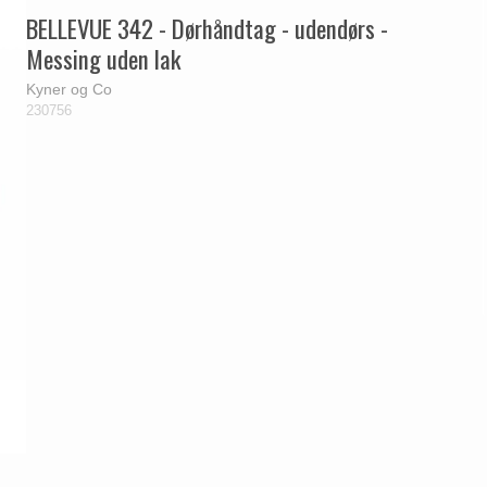
Delfin & Hvalros
Skruer
Sibes Metall
Formani dørgreb
BELLEVUE 342 - Dørhåndtag - udendørs -
Gio Ponti LAMA
Knager & Kroge
Søe-Jensen & Co.
FSB dørgreb
Messing uden lak
Kyner og Co
230756