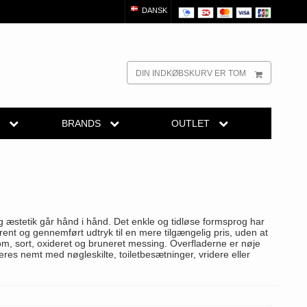
DANSK
DIN INDKØBSKURV ER TOM
R
BRANDS
OUTLET
dørgreb
Randi Classic Line
Outlet dørgreb
Outlet dørtilbehør
reb
Turnstyle Designs Dørgreb
Outlet møbelgreb
el
belgreb
Paskvilgreb - Terrasse
g æstetik går hånd i hånd. Det enkle og tidløse formsprog har
Outlet beslag
Trædørgreb på Langskilt
lrent og gennemført udtryk til en mere tilgængelig pris, uden at
om, sort, oxideret og bruneret messing. Overfladerne er nøje
es nemt med nøgleskilte, toiletbesætninger, vridere eller
Udendørs dørgreb