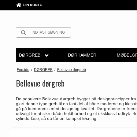
DIN KONTO
DØRGREB
DØRHAMMER
MØBELGR
Arne Jacobsen dørgreb
Rosetter
Arne Jacobsen dørgreb
Krom & Nikkel dørgreb
Push Plates
Furnipart møbelgreb
Møbelgre
Forside
/
DØRGREB
/
Bellevue dørgreb
Møbelkno
Messing dørgreb
Langskilte
Buster+Punch
Bruneret messing
Dørstopper
Fusital dørgreb
Bellevue dørgreb
Skålgreb
Sorte dørgreb
Nøgleskilte
COMIT dørgreb
Læder dørgreb
Dørhanke
GRATA dørgreb
De populære Bellevue dørgreb bygger på designprincipper fra de
Skydedørs
Stål dørgreb
Toiletbesætning
d line dørgreb
Empire dørgreb
Cylinderlåse
HABO dørgreb
gjort denne type greb til en fast del af både moderne og klassis
gå på kompromis med design og kvalitet. Dørgrebene er fremstil
T-bar Møb
udvalgt for at sikre både holdbarhed og et eksklusivt udtryk.
Træ dørgreb
Cylinderringe
DND Handles
Art Deco dørgreb
Låsekasser
Habo Selection
cylinderlåse, så du får en komplet løsning.
Bakelit dørgreb
Cylinder-vrider-sæt
Enrico Cassina dørgreb
Funkis dørgreb
Dørkæde og Skudrigle
Henry Blake Hardwar