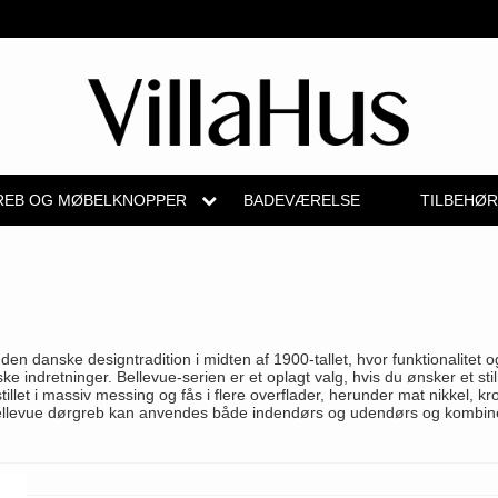
EB OG MØBELKNOPPER
BADEVÆRELSE
TILBEHØ
b
Kryds dørgreb
Skydedørsbeslag
Knud Holscher dørgreb
Medici dørgreb
Hattehylder
Valli & Valli 
pper
Bellevue dørgreb
Husnumre
Olivari
Svanemøllen træ dørgreb
Kahytskrog
YOUNG dørg
Briggs dørgreb
Brevindkast
Turnstyle Designs
Weingarden dørgreb
Messing pudsemidd
VONSILD Mø
n danske designtradition i midten af 1900-tallet, hvor funktionalitet o
skål
Center dørknopper
Ringetryk
RANDI dørgreb
Østerbro træ dørgreb
ke indretninger. Bellevue-serien er et oplagt valg, hvis du ønsker et sti
let i massiv messing og fås i flere overflader, herunder mat nikkel, kr
elgreb
 Bellevue dørgreb kan anvendes både indendørs og udendørs og kombiner
Coupé dørgreb
Postkasser
RDS Italienske dørgreb
Dørgreb Buster+Punch
e
Creutz dørgreb
Dørhængsler
Samuel Heath produkter
DND dørgreb