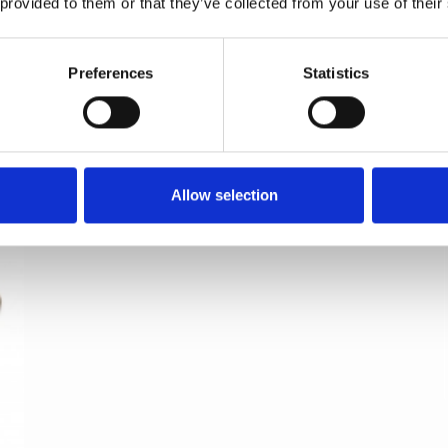
 provided to them or that they’ve collected from your use of their
Preferences
Statistics
BELLEVUE - Terrassedørshåndtag - Børstet
messing - Højre
Kyner og Co
Allow selection
230424