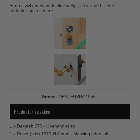
Trædørgreb på Langskilt
Er du i tvivl om hvad du skal vælge, så klik på billedet
nedenfor og læs mere...
Udendørs dørgreb
Varenr.:
OESTERBRO1056
Produkter i pakken:
1 x
Dørgreb 670 - Ubehandlet eg
1 x
Roset (sæt) 1670-H Almue - Messing uden lak