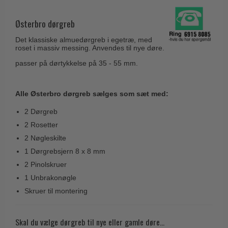
Husnumre
Knud Holscher dørgreb
Delfin & Hvalros
Brevindkast
Østerbro dørgreb
Olivari
Gio Ponti LAMA
Ringetryk
Det klassiske almuedørgreb i egetræ, med
Turnstyle Designs
Medici dørgreb
roset i massiv messing. Anvendes til nye døre.
Postkasser
RANDI dørgreb
passer på dørtykkelse på 35 - 55 mm.
Svanemøllen træ dørgreb
Dørhængsler
RDS Italienske dørgreb
Weingarden dørgreb
Skruer
Samuel Heath produkter
Alle Østerbro dørgreb sælges som sæt med:
Østerbro træ dørgreb
Knager & Kroge
Sibes Metall
2 Dørgreb
Dørgreb Buster+Punch
Hattehylder
2 Rosetter
Søe-Jensen & Co.
DND dørgreb
2 Nøgleskilte
Kahytskrog
Valli & Valli dørgreb
Formani dørgreb
1 Dørgrebsjern 8 x 8 mm
Messing pudsemiddel
YOUNG dørgreb
2 Pinolskruer
FSB dørgreb
1 Unbrakonøgle
VONSILD Møbelgreb
Randi Classic Line
Skruer til montering
Turnstyle Designs Dørgreb
Paskvilgreb - Terrasse
Skal du vælge dørgreb til nye eller gamle døre...