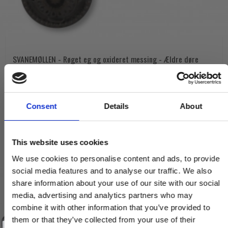
SVANEMØLLEN - Røget eg og oxideret messing - Ældre døre
SVANEMOLLEN1001
625,00 DKK
Consent
Details
About
VIS PRODUKT
This website uses cookies
We use cookies to personalise content and ads, to provide
social media features and to analyse our traffic. We also
share information about your use of our site with our social
media, advertising and analytics partners who may
combine it with other information that you’ve provided to
them or that they’ve collected from your use of their
Vind et gavekort