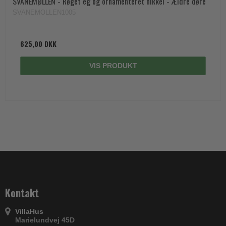
SVANEMØLLEN - Røget eg og ornamenteret nikkel - Ældre døre
SVANEMOLLEN1005
625,00 DKK
VIS PRODUKT
Kontakt
VillaHus
Marielundvej 45D