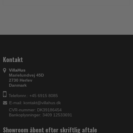
Kontakt
VillaHus
Marielundvej 45D
2730 Herlev
Danmark
Telefonnr.: +45 6915 8085
E-mail
:
kontakt@villahus.dk
CVR-nummer: DK39186454
Bankoplysninger: 3409 12533691
Showroom åbent efter skriftlig aftale