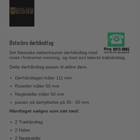
Husnumre
Knud Holscher dørgreb
Delfin & Hvalros
Brevindkast
Olivari
Gio Ponti LAMA
Ringetryk
Turnstyle Designs
Medici dørgreb
Postkasser
RANDI dørgreb
Svanemøllen træ dørgreb
Østerbro dørhåndtag
Dørhængsler
RDS Italienske dørgreb
Weingarden dørgreb
Det klassiske københavner dørhåndtag med
Skruer
Samuel Heath produkter
roset i forkromet messing, og med sort lakeret træhåndtag.
Østerbro træ dørgreb
Knager & Kroge
Dette dørhåndtag passer til ældre døre.
Sibes Metall
Dørgreb Buster+Punch
Hattehylder
Søe-Jensen & Co.
Dørhåndtaget måler 111 mm
DND dørgreb
Rosetter måler 50 mm
Kahytskrog
Valli & Valli dørgreb
Formani dørgreb
Nøgleskilte måler 50 mm
Messing pudsemiddel
YOUNG dørgreb
passer på dørtykkelse på 35 - 55 mm.
FSB dørgreb
VONSILD Møbelgreb
Håndtaget sælges som sæt med:
Randi Classic Line
2 Træhåndtag
Turnstyle Designs Dørgreb
2 Halse
Paskvilgreb - Terrasse
2 Nøgleskilte