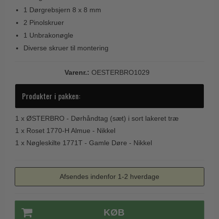
Trædørgreb på Langskilt
1 Dørgrebsjern 8 x 8 mm
2 Pinolskruer
Udendørs dørgreb
1 Unbrakonøgle
Diverse skruer til montering
Varenr.:
OESTERBRO1029
Produkter i pakken:
1 x
ØSTERBRO - Dørhåndtag (sæt) i sort lakeret træ
1 x
Roset 1770-H Almue - Nikkel
1 x
Nøgleskilte 1771T - Gamle Døre - Nikkel
Afsendes indenfor 1-2 hverdage
KØB