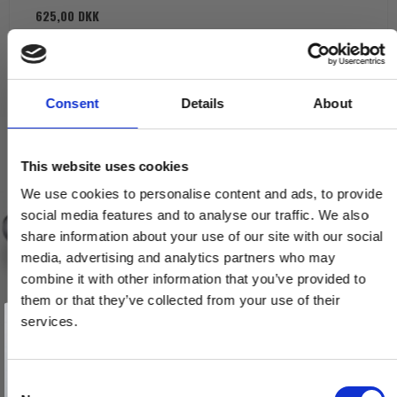
625,00 DKK
VIS PRODUKT
Consent
Details
About
This website uses cookies
We use cookies to personalise content and ads, to provide
social media features and to analyse our traffic. We also
share information about your use of our site with our social
media, advertising and analytics partners who may
combine it with other information that you’ve provided to
them or that they’ve collected from your use of their
Vind et gavekort
på 1000 kr.
services.
Få inspiration og gode tilbud direkte i din indbakke. Tilmeld dig
nyhedsbrevet og deltag automatisk i lodtrækningen om et
gavekort på 1.000 kr.
Afmeld dig når som helst. Vinderen trækkes den sidste hverdag i måneden.
Fornavn
C