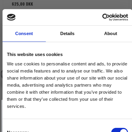
625,00 DKK
VIS PRODUKT
Consent
Details
About
This website uses cookies
We use cookies to personalise content and ads, to provide
social media features and to analyse our traffic. We also
share information about your use of our site with our social
media, advertising and analytics partners who may
combine it with other information that you’ve provided to
them or that they’ve collected from your use of their
Vind et gavekort
på 1000 kr.
services.
Få inspiration og gode tilbud direkte i din indbakke. Tilmeld dig
nyhedsbrevet og deltag automatisk i lodtrækningen om et
gavekort på 1.000 kr.
Afmeld dig når som helst. Vinderen trækkes den sidste hverdag i måneden.
Fornavn
C