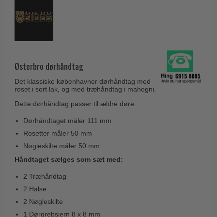
Husnumre
Knud Holscher dørgreb
Delfin & Hvalros
Brevindkast
Olivari
Gio Ponti LAMA
Ringetryk
Turnstyle Designs
Medici dørgreb
Postkasser
RANDI dørgreb
Svanemøllen træ dørgreb
Østerbro dørhåndtag
Dørhængsler
RDS Italienske dørgreb
Weingarden dørgreb
Det klassiske københavner dørhåndtag med
Skruer
Samuel Heath produkter
roset i sort lak, og med træhåndtag i mahogni.
Østerbro træ dørgreb
Knager & Kroge
Dette dørhåndtag passer til ældre døre.
Sibes Metall
Dørgreb Buster+Punch
Hattehylder
Søe-Jensen & Co.
Dørhåndtaget måler 111 mm
DND dørgreb
Rosetter måler 50 mm
Kahytskrog
Valli & Valli dørgreb
Formani dørgreb
Nøgleskilte måler 50 mm
Messing pudsemiddel
YOUNG dørgreb
FSB dørgreb
Håndtaget sælges som sæt med:
VONSILD Møbelgreb
Randi Classic Line
2 Træhåndtag
2 Halse
Turnstyle Designs Dørgreb
2 Nøgleskilte
Paskvilgreb - Terrasse
1 Dørgrebsjern 8 x 8 mm