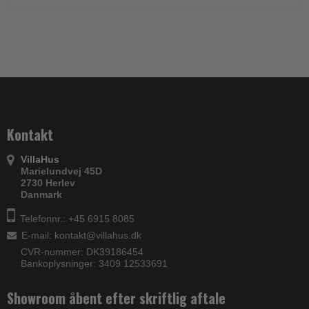
Kontakt
VillaHus
Marielundvej 45D
2730 Herlev
Danmark
Telefonnr.: +45 6915 8085
E-mail
:
kontakt@villahus.dk
CVR-nummer: DK39186454
Bankoplysninger: 3409 12533691
Showroom åbent efter skriftlig aftale