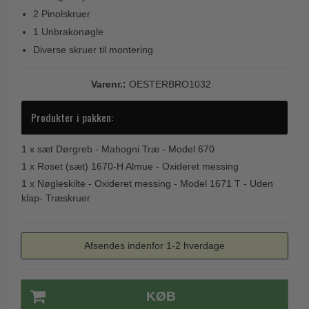
Trædørgreb på Langskilt
2 Pinolskruer
1 Unbrakonøgle
Udendørs dørgreb
Diverse skruer til montering
Varenr.:
OESTERBRO1032
Produkter i pakken:
1 x
sæt Dørgreb - Mahogni Træ - Model 670
1 x
Roset (sæt) 1670-H Almue - Oxideret messing
1 x
Nøgleskilte - Oxideret messing - Model 1671 T - Uden
klap- Træskruer
Afsendes indenfor 1-2 hverdage
KØB