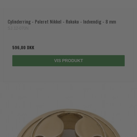
Trædørgreb på Langskilt
Udendørs dørgreb
Cylinderring - Poleret Nikkel - Rokoko - Indvendig - 8 mm
SJ.12-070N
596,00 DKK
VIS PRODUKT