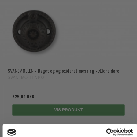
SVANEMØLLEN - Røget eg og oxideret messing - Ældre døre
SVANEMOLLEN1001
625,00 DKK
VIS PRODUKT