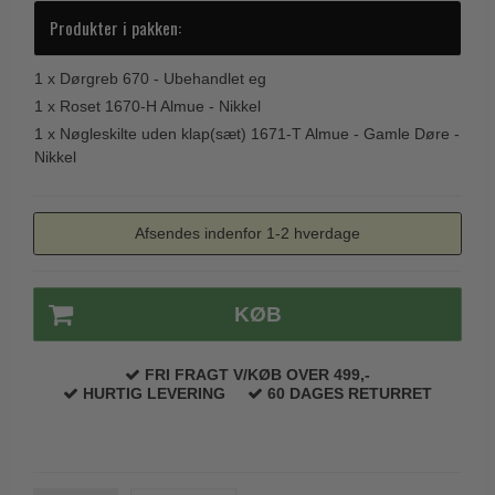
Trædørgreb på Langskilt
Produkter i pakken:
Udendørs dørgreb
1 x
Dørgreb 670 - Ubehandlet eg
1 x
Roset 1670-H Almue - Nikkel
1 x
Nøgleskilte uden klap(sæt) 1671-T Almue - Gamle Døre -
Nikkel
Afsendes indenfor 1-2 hverdage
KØB
FRI FRAGT V/KØB OVER 499,-
HURTIG LEVERING
60 DAGES RETURRET