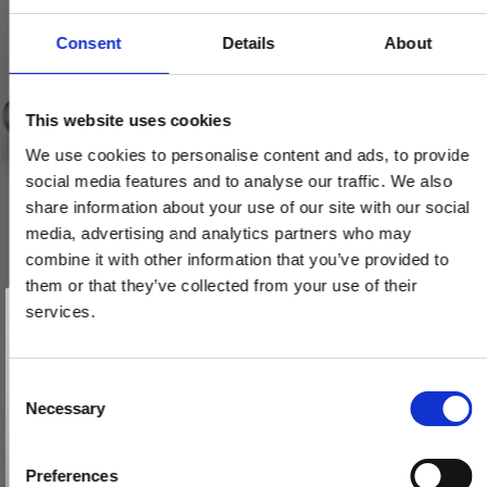
Consent
Details
About
This website uses cookies
We use cookies to personalise content and ads, to provide
social media features and to analyse our traffic. We also
share information about your use of our site with our social
media, advertising and analytics partners who may
combine it with other information that you’ve provided to
them or that they’ve collected from your use of their
Vind et gavekort
på 1000 kr.
services.
Få inspiration og gode tilbud direkte i din indbakke. Tilmeld dig
nyhedsbrevet og deltag automatisk i lodtrækningen om et
gavekort på 1.000 kr.
Afmeld dig når som helst. Vinderen trækkes den sidste hverdag i måneden.
Fornavn
C
Necessary
o
Email
n
s
Preferences