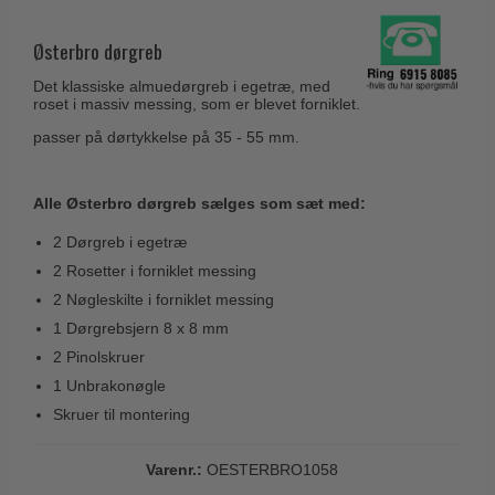
Husnumre
Knud Holscher dørgreb
Delfin & Hvalros
Brevindkast
Østerbro dørgreb
Olivari
Gio Ponti LAMA
Ringetryk
Det klassiske almuedørgreb i egetræ, med
Turnstyle Designs
Medici dørgreb
roset i massiv messing, som er blevet forniklet.
Postkasser
RANDI dørgreb
passer på dørtykkelse på 35 - 55 mm.
Svanemøllen træ dørgreb
Dørhængsler
RDS Italienske dørgreb
Weingarden dørgreb
Skruer
Samuel Heath produkter
Alle Østerbro dørgreb sælges som sæt med:
Østerbro træ dørgreb
Knager & Kroge
Sibes Metall
2 Dørgreb i egetræ
Dørgreb Buster+Punch
Hattehylder
2 Rosetter i forniklet messing
Søe-Jensen & Co.
DND dørgreb
2 Nøgleskilte i forniklet messing
Kahytskrog
Valli & Valli dørgreb
Formani dørgreb
1 Dørgrebsjern 8 x 8 mm
Messing pudsemiddel
YOUNG dørgreb
2 Pinolskruer
FSB dørgreb
1 Unbrakonøgle
VONSILD Møbelgreb
Randi Classic Line
Skruer til montering
Turnstyle Designs Dørgreb
Varenr.:
OESTERBRO1058
Paskvilgreb - Terrasse