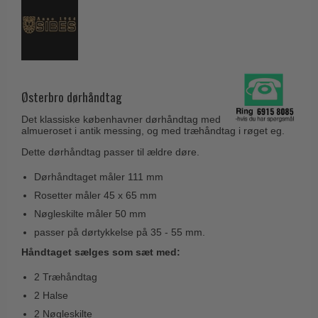
Husnumre
Knud Holscher dørgreb
Delfin & Hvalros
Brevindkast
Olivari
Gio Ponti LAMA
Ringetryk
Turnstyle Designs
Medici dørgreb
Postkasser
RANDI dørgreb
Svanemøllen træ dørgreb
Østerbro dørhåndtag
Dørhængsler
RDS Italienske dørgreb
Weingarden dørgreb
Det klassiske københavner dørhåndtag med
Skruer
Samuel Heath produkter
almueroset i antik messing, og med træhåndtag i røget eg.
Østerbro træ dørgreb
Knager & Kroge
Dette dørhåndtag passer til ældre døre.
Sibes Metall
Dørgreb Buster+Punch
Hattehylder
Søe-Jensen & Co.
Dørhåndtaget måler 111 mm
DND dørgreb
Rosetter måler 45 x 65 mm
Kahytskrog
Valli & Valli dørgreb
Formani dørgreb
Nøgleskilte måler 50 mm
Messing pudsemiddel
YOUNG dørgreb
passer på dørtykkelse på 35 - 55 mm.
FSB dørgreb
VONSILD Møbelgreb
Håndtaget sælges som sæt med:
Randi Classic Line
2 Træhåndtag
Turnstyle Designs Dørgreb
2 Halse
Paskvilgreb - Terrasse
2 Nøgleskilte