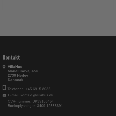
Kontakt
VillaHus
Marielundvej 45D
2730 Herlev
Danmark
Telefonnr.: +45 6915 8085
E-mail
:
kontakt@villahus.dk
CVR-nummer: DK39186454
Bankoplysninger: 3409 12533691