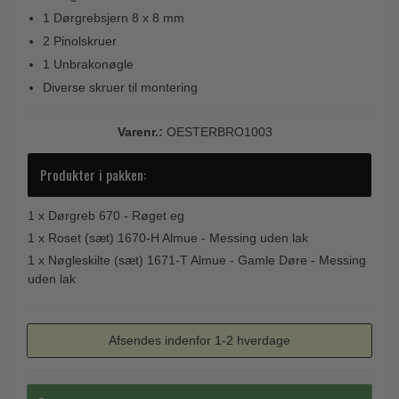
Trædørgreb på Langskilt
1 Dørgrebsjern 8 x 8 mm
2 Pinolskruer
Udendørs dørgreb
1 Unbrakonøgle
Diverse skruer til montering
Varenr.:
OESTERBRO1003
Produkter i pakken:
1 x
Dørgreb 670 - Røget eg
1 x
Roset (sæt) 1670-H Almue - Messing uden lak
1 x
Nøgleskilte (sæt) 1671-T Almue - Gamle Døre - Messing
uden lak
Afsendes indenfor 1-2 hverdage