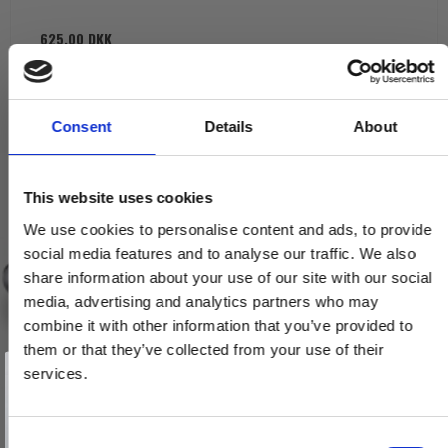
625,00 DKK
VIS PRODUKT
Consent
Details
About
This website uses cookies
We use cookies to personalise content and ads, to provide
social media features and to analyse our traffic. We also
share information about your use of our site with our social
media, advertising and analytics partners who may
combine it with other information that you’ve provided to
them or that they’ve collected from your use of their
Vind et gavekort
på 1000 kr.
services.
Få inspiration og gode tilbud direkte i din indbakke. Tilmeld dig
nyhedsbrevet og deltag automatisk i lodtrækningen om et
gavekort på 1.000 kr.
Afmeld dig når som helst. Vinderen trækkes den sidste hverdag i måneden.
Fornavn
C