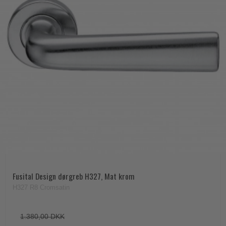
Fusital Design dørgreb H327, Mat krom
H327 R8 Cromsatin
1.380,00 DKK