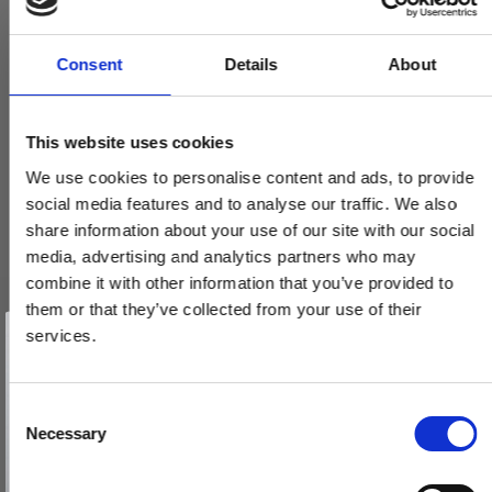
Consent
Details
About
This website uses cookies
We use cookies to personalise content and ads, to provide
social media features and to analyse our traffic. We also
share information about your use of our site with our social
media, advertising and analytics partners who may
combine it with other information that you’ve provided to
them or that they’ve collected from your use of their
Vind et gavekort
Randi Komé dørgreb 107304XX 19mm, m/ massiv roset, CC30,
på 1000 kr.
services.
sæt
Få inspiration og gode tilbud direkte i din indbakke. Tilmeld dig
nyhedsbrevet og deltag automatisk i lodtrækningen om et
107304ABXX
gavekort på 1.000 kr.
Afmeld dig når som helst. Vinderen trækkes den sidste hverdag i måneden.
Fornavn
C
Necessary
o
1.485,00 DKK
Email
n
VIS PRODUKT
s