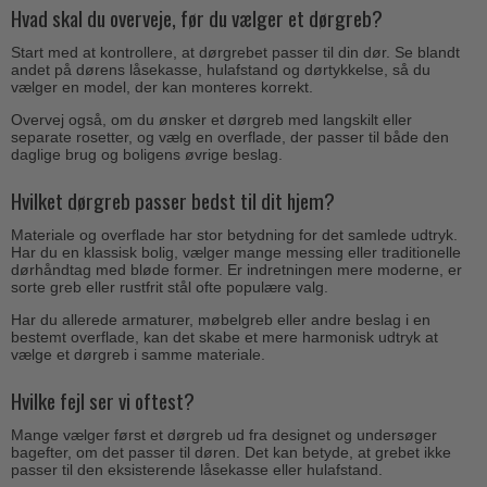
Hvad skal du overveje, før du vælger et dørgreb?
Start med at kontrollere, at dørgrebet passer til din dør. Se blandt
andet på dørens låsekasse, hulafstand og dørtykkelse, så du
vælger en model, der kan monteres korrekt.
Overvej også, om du ønsker et dørgreb med langskilt eller
separate rosetter, og vælg en overflade, der passer til både den
daglige brug og boligens øvrige beslag.
Hvilket dørgreb passer bedst til dit hjem?
Materiale og overflade har stor betydning for det samlede udtryk.
Har du en klassisk bolig, vælger mange messing eller traditionelle
dørhåndtag med bløde former. Er indretningen mere moderne, er
sorte greb eller rustfrit stål ofte populære valg.
Har du allerede armaturer, møbelgreb eller andre beslag i en
bestemt overflade, kan det skabe et mere harmonisk udtryk at
vælge et dørgreb i samme materiale.
Hvilke fejl ser vi oftest?
Mange vælger først et dørgreb ud fra designet og undersøger
bagefter, om det passer til døren. Det kan betyde, at grebet ikke
passer til den eksisterende låsekasse eller hulafstand.