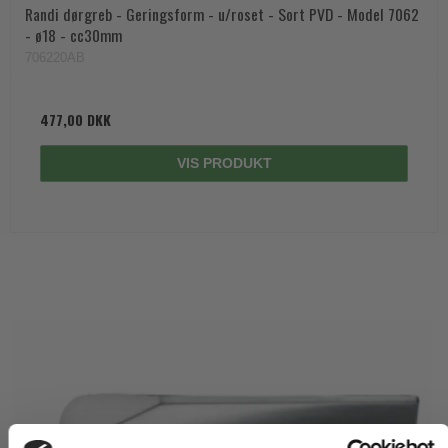
Randi dørgreb - Geringsform - u/roset - Sort PVD - Model 7062
- ø18 - cc30mm
706220AB
477,00 DKK
VIS PRODUKT