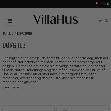
DANSK
DØRGREB
Forside
/
DØRGREB
DØRGREB
Arne Jacobsen dørgreb
DØRHAMMER
Messing dørgreb
MØBELGREB OG MØBELKNOPPER
Et dørgreb er en detalje, de fleste bruger hver eneste dag, men det
Sorte dørgreb
Møbelgreb
BADEVÆRELSE
har også stor betydning for både komfort og helhedsindtrykket i
boligen. Derfor kan det betale sig at vælge et dørgreb, der passer
Stål dørgreb
Møbelknopper
til både døren, indretningen og den måde, rummet bliver brugt på.
TILBEHØR
Hos VillaHus finder du et stort udvalg af dørgreb i forskellige
Træ dørgreb
materialer, overflader og design – fra klassiske modeller til
Skålgreb
Rosetter
BRANDS
moderne designikoner.
Bakelit dørgreb
Skydedørsskål
Læs mere
Langskilte
Arne Jacobsen dørgreb
OUTLET
Porcelæn dørgreb
T-bar Møbelgreb
Nøgleskilte
Buster+Punch
Outlet dørgreb
Kobber dørgreb
Toiletbesætning
COMIT dørgreb
Outlet dørtilbehør
Krom & Nikkel dørgreb