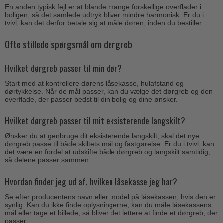
En anden typisk fejl er at blande mange forskellige overflader i
boligen, så det samlede udtryk bliver mindre harmonisk. Er du i
tvivl, kan det derfor betale sig at måle døren, inden du bestiller.
Ofte stillede spørgsmål om dørgreb
Hvilket dørgreb passer til min dør?
Start med at kontrollere dørens låsekasse, hulafstand og
dørtykkelse. Når de mål passer, kan du vælge det dørgreb og den
overflade, der passer bedst til din bolig og dine ønsker.
Hvilket dørgreb passer til mit eksisterende langskilt?
Ønsker du at genbruge dit eksisterende langskilt, skal det nye
dørgreb passe til både skiltets mål og fastgørelse. Er du i tvivl, kan
det være en fordel at udskifte både dørgreb og langskilt samtidig,
så delene passer sammen.
Hvordan finder jeg ud af, hvilken låsekasse jeg har?
Se efter producentens navn eller model på låsekassen, hvis den er
synlig. Kan du ikke finde oplysningerne, kan du måle låsekassens
mål eller tage et billede, så bliver det lettere at finde et dørgreb, der
passer.