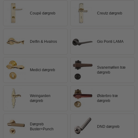
Trædørgreb på Langskilt
Coupé dørgreb
Creutz dørgreb
Udendørs dørgreb
Delfin & Hvalros
Gio Ponti LAMA
Svanemøllen træ
Medici dørgreb
dørgreb
Weingarden
Østerbro træ
dørgreb
dørgreb
Dørgreb
DND dørgreb
Buster+Punch