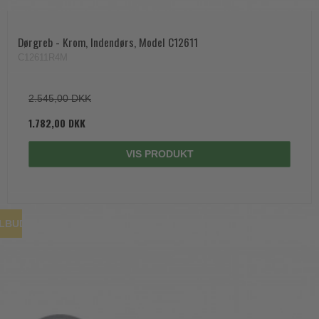
Dørgreb - Krom, Indendørs, Model C12611
C12611R4M
2.545,00 DKK
1.782,00 DKK
VIS PRODUKT
ILBUD