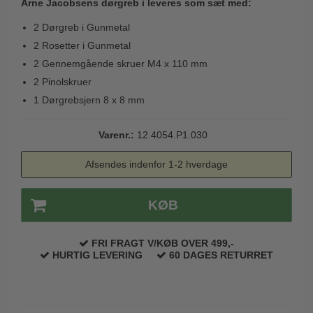
Arne Jacobsens dørgreb i leveres som sæt med:
Trædørgreb på Langskilt
2 Dørgreb i Gunmetal
Udendørs dørgreb
2 Rosetter i Gunmetal
2 Gennemgående skruer M4 x 110 mm
2 Pinolskruer
1 Dørgrebsjern 8 x 8 mm
Varenr.:
12.4054.P1.030
Afsendes indenfor 1-2 hverdage
KØB
FRI FRAGT V/KØB OVER 499,-
HURTIG LEVERING
60 DAGES RETURRET