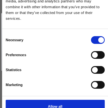
media, advertising and analytics partners who may
combine it with other information that you’ve provided to
them or that they’ve collected from your use of their
Vind et gavekort
på 1000 kr.
services.
Få inspiration og gode tilbud direkte i din indbakke. Tilmeld dig
nyhedsbrevet og deltag automatisk i lodtrækningen om et
gavekort på 1.000 kr.
Afmeld dig når som helst. Vinderen trækkes den sidste hverdag i måneden.
Fornavn
C
Necessary
o
Email
n
s
Preferences
e
TILMELD MIG
n
Nej tak
t
Statistics
S
e
Marketing
l
e
c
t
Allow all
Arne Jacobsen dørhåndtag AJ97 dørgreb Messing Lille model