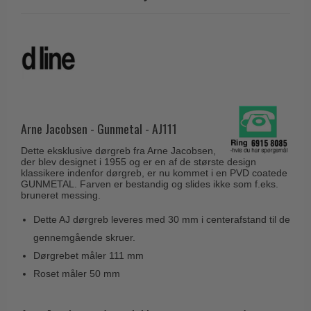
Husnumre
Knud Holscher dørgreb
Delfin & Hvalros
Brevindkast
Olivari
Gio Ponti LAMA
Ringetryk
Turnstyle Designs
Medici dørgreb
Postkasser
RANDI dørgreb
Svanemøllen træ dørgreb
Dørhængsler
RDS Italienske dørgreb
Weingarden dørgreb
Skruer
Arne Jacobsen - Gunmetal - AJ111
Samuel Heath produkter
Østerbro træ dørgreb
Knager & Kroge
Sibes Metall
Dette eksklusive dørgreb fra Arne Jacobsen,
Dørgreb Buster+Punch
der blev designet i 1955 og er en af de største design
Hattehylder
Søe-Jensen & Co.
klassikere indenfor dørgreb, er nu kommet i en PVD coatede
DND dørgreb
GUNMETAL. Farven er bestandig og slides ikke som f.eks.
Kahytskrog
bruneret messing.
Valli & Valli dørgreb
Formani dørgreb
Messing pudsemiddel
Dette AJ dørgreb leveres med 30 mm i centerafstand til de
YOUNG dørgreb
FSB dørgreb
gennemgående skruer.
VONSILD Møbelgreb
Randi Classic Line
Dørgrebet måler 111 mm
Roset måler 50 mm
Turnstyle Designs Dørgreb
Paskvilgreb - Terrasse