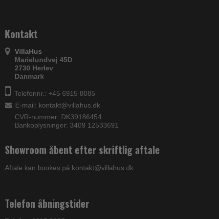
Kontakt
VillaHus
Marielundvej 45D
2730 Herlev
Danmark
Telefonnr.: +45 6915 8085
E-mail
:
kontakt@villahus.dk
CVR-nummer: DK39186454
Bankoplysninger: 3409 12533691
Showroom åbent efter skriftlig aftale
Aftale kan bookes på kontakt@villahus.dk
Telefon åbningstider