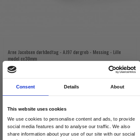
Arne Jacobsen dørhåndtag - AJ97 dørgreb - Messing - Lille
model cc30mm
2412060001
1.360,00 DKK
Consent
Details
About
VIS PRODUKT
This website uses cookies
We use cookies to personalise content and ads, to provide
social media features and to analyse our traffic. We also
share information about your use of our site with our social