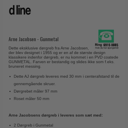
Husnumre
Knud Holscher dørgreb
Delfin & Hvalros
Brevindkast
Olivari
Gio Ponti LAMA
Ringetryk
Turnstyle Designs
Medici dørgreb
Postkasser
RANDI dørgreb
Svanemøllen træ dørgreb
Arne Jacobsen - Gunmetal
Dørhængsler
RDS Italienske dørgreb
Weingarden dørgreb
Dette eksklusive dørgreb fra Arne Jacobsen,
Skruer
Samuel Heath produkter
der blev designet i 1955 og er en af de største design
Østerbro træ dørgreb
klassikere indenfor dørgreb, er nu kommet i en PVD coatede
Knager & Kroge
Sibes Metall
GUNMETAL. Farven er bestandig og slides ikke som f.eks.
Dørgreb Buster+Punch
bruneret messing.
Hattehylder
Søe-Jensen & Co.
DND dørgreb
Dette AJ dørgreb leveres med 30 mm i centerafstand til de
Kahytskrog
Valli & Valli dørgreb
gennemgående skruer.
Formani dørgreb
Messing pudsemiddel
YOUNG dørgreb
Dørgrebet måler 97 mm
FSB dørgreb
Roset måler 50 mm
VONSILD Møbelgreb
Randi Classic Line
Turnstyle Designs Dørgreb
Arne Jacobsens dørgreb i leveres som sæt med:
Paskvilgreb - Terrasse
2 Dørgreb i Gunmetal