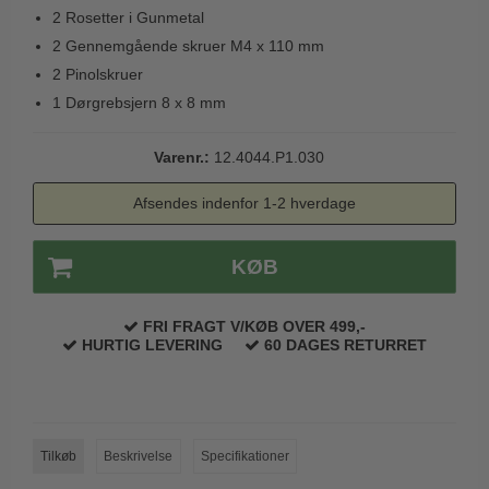
2 Rosetter i Gunmetal
Trædørgreb på Langskilt
2 Gennemgående skruer M4 x 110 mm
Udendørs dørgreb
2 Pinolskruer
1 Dørgrebsjern 8 x 8 mm
Varenr.:
12.4044.P1.030
Afsendes indenfor 1-2 hverdage
KØB
FRI FRAGT V/KØB OVER 499,-
HURTIG LEVERING
60 DAGES RETURRET
Tilkøb
Beskrivelse
Specifikationer