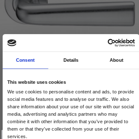
Consent
Details
About
This website uses cookies
Fusital Design dørgreb H327, Mat krom
We use cookies to personalise content and ads, to provide
H327 R8 Cromsatin
social media features and to analyse our traffic. We also
share information about your use of our site with our social
media, advertising and analytics partners who may
1.380,00 DKK
combine it with other information that you’ve provided to
759,00 DKK
them or that they’ve collected from your use of their
Vind et gavekort
på 1000 kr.
services.