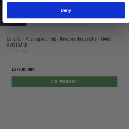
Deny
Dørgreb - Messing uden lak - Roset og Nøgleskilte - Model
KVISTGÅRD
230275 sæt
1.278,00 DKK
VIS PRODUKT