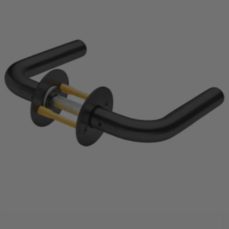
Trædørgreb på Langskilt
Udendørs dørgreb