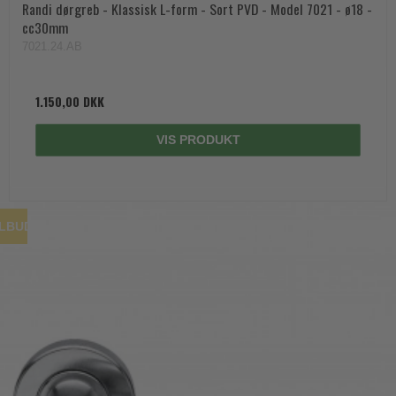
Randi dørgreb - Klassisk L-form - Sort PVD - Model 7021 - ø18 -
cc30mm
7021.24.AB
1.150,00 DKK
VIS PRODUKT
ILBUD