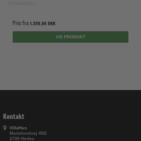
124044P5030X
Pris fra
1.390,00 DKK
VIS PRODUKT
Kontakt
VillaHus
Marielundvej 45D
2730 Herlev