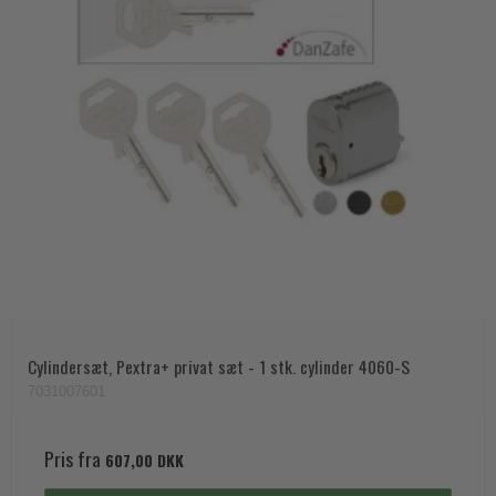
Cylindersæt, Pextra+ privat sæt - 1 stk. cylinder 4060-S
7031007601
Pris fra
607,00 DKK