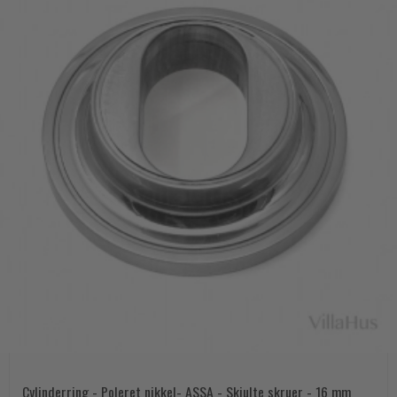
Cylinderring - Poleret nikkel- ASSA - Skjulte skruer - 16 mm