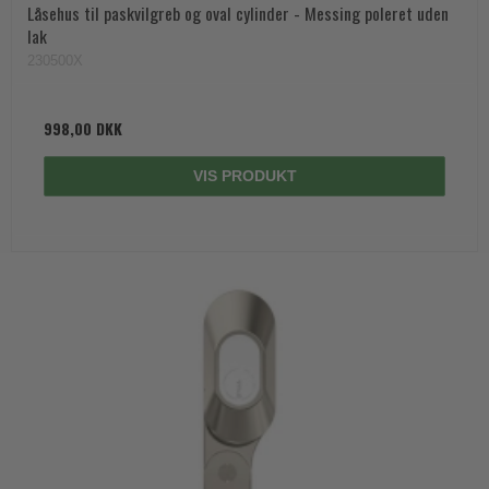
Låsehus til paskvilgreb og oval cylinder - Messing poleret uden
lak
230500X
998,00 DKK
VIS PRODUKT