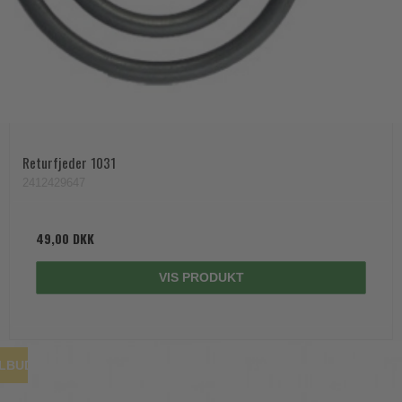
Returfjeder 1031
2412429647
49,00 DKK
VIS PRODUKT
ILBUD