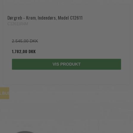
Dørgreb - Krom, Indendørs, Model C12611
C12611R4M
2.545,00 DKK
1.782,00 DKK
VIS PRODUKT
ILBUD