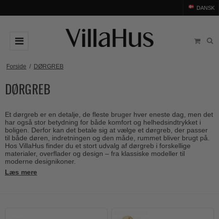
DANSK
DØRGREB
Forside
/
DØRGREB
DØRGREB
Arne Jacobsen dørgreb
DØRHAMMER
Messing dørgreb
MØBELGREB OG MØBELKNOPPER
Et dørgreb er en detalje, de fleste bruger hver eneste dag, men det
Sorte dørgreb
Møbelgreb
BADEVÆRELSE
har også stor betydning for både komfort og helhedsindtrykket i
boligen. Derfor kan det betale sig at vælge et dørgreb, der passer
Stål dørgreb
Møbelknopper
til både døren, indretningen og den måde, rummet bliver brugt på.
TILBEHØR
Hos VillaHus finder du et stort udvalg af dørgreb i forskellige
Træ dørgreb
materialer, overflader og design – fra klassiske modeller til
Skålgreb
Rosetter
BRANDS
moderne designikoner.
Bakelit dørgreb
Skydedørsskål
Læs mere
Langskilte
Arne Jacobsen dørgreb
OUTLET
Porcelæn dørgreb
T-bar Møbelgreb
Nøgleskilte
Buster+Punch
Outlet dørgreb
Kobber dørgreb
Toiletbesætning
COMIT dørgreb
Outlet dørtilbehør
Krom & Nikkel dørgreb