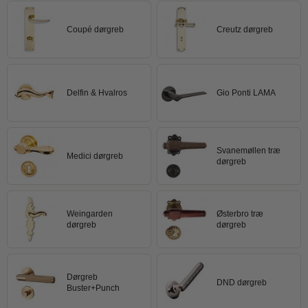
Trædørgreb på Langskilt
Coupé dørgreb
Creutz dørgreb
Udendørs dørgreb
Delfin & Hvalros
Gio Ponti LAMA
Svanemøllen træ
Medici dørgreb
dørgreb
Weingarden
Østerbro træ
dørgreb
dørgreb
Dørgreb
DND dørgreb
Buster+Punch