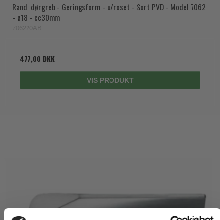
Randi dørgreb - Geringsform - u/roset - Sort PVD - Model 7062
- ø18 - cc30mm
706220AB
477,00 DKK
VIS PRODUKT