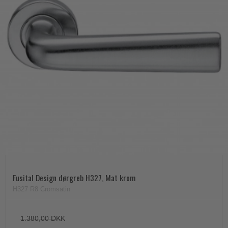
Fusital Design dørgreb H327, Mat krom
H327 R8 Cromsatin
1.380,00 DKK