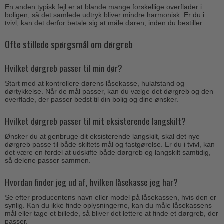
En anden typisk fejl er at blande mange forskellige overflader i
boligen, så det samlede udtryk bliver mindre harmonisk. Er du i
tvivl, kan det derfor betale sig at måle døren, inden du bestiller.
Ofte stillede spørgsmål om dørgreb
Hvilket dørgreb passer til min dør?
Start med at kontrollere dørens låsekasse, hulafstand og
dørtykkelse. Når de mål passer, kan du vælge det dørgreb og den
overflade, der passer bedst til din bolig og dine ønsker.
Hvilket dørgreb passer til mit eksisterende langskilt?
Ønsker du at genbruge dit eksisterende langskilt, skal det nye
dørgreb passe til både skiltets mål og fastgørelse. Er du i tvivl, kan
det være en fordel at udskifte både dørgreb og langskilt samtidig,
så delene passer sammen.
Hvordan finder jeg ud af, hvilken låsekasse jeg har?
Se efter producentens navn eller model på låsekassen, hvis den er
synlig. Kan du ikke finde oplysningerne, kan du måle låsekassens
mål eller tage et billede, så bliver det lettere at finde et dørgreb, der
passer.