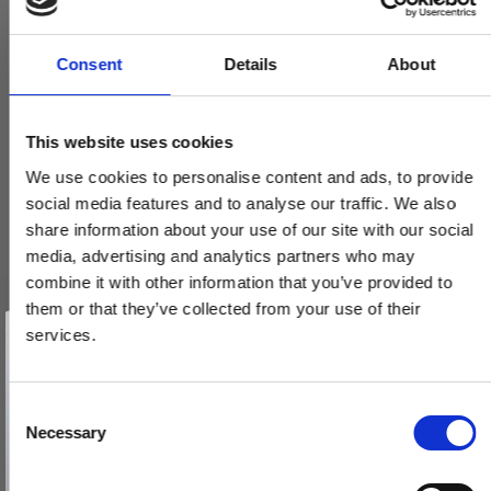
Consent
Details
About
This website uses cookies
We use cookies to personalise content and ads, to provide
social media features and to analyse our traffic. We also
share information about your use of our site with our social
media, advertising and analytics partners who may
combine it with other information that you’ve provided to
them or that they’ve collected from your use of their
Vind et gavekort
Randi Komé dørgreb 107304XX 19mm, m/ massiv roset, CC30,
på 1000 kr.
services.
sæt
Få inspiration og gode tilbud direkte i din indbakke. Tilmeld dig
nyhedsbrevet og deltag automatisk i lodtrækningen om et
107304ABXX
gavekort på 1.000 kr.
Afmeld dig når som helst. Vinderen trækkes den sidste hverdag i måneden.
Fornavn
C
Necessary
o
1.485,00 DKK
Email
n
VIS PRODUKT
s