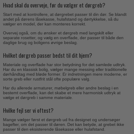
Hvad skal du overveje, før du vælger et dørgreb?
Start med at kontrollere, at dørgrebet passer til din dør. Se blandt
andet på dørens låsekasse, hulafstand og dørtykkelse, så du
vælger en model, der kan monteres korrekt.
Overvej også, om du ønsker et dørgreb med langskilt eller
separate rosetter, og vælg en overflade, der passer til både den
daglige brug og boligens øvrige beslag.
Hvilket dørgreb passer bedst til dit hjem?
Materiale og overflade har stor betydning for det samlede udtryk.
Har du en klassisk bolig, vælger mange messing eller traditionelle
dørhåndtag med bløde former. Er indretningen mere moderne, er
sorte greb eller rustfrit stål ofte populære valg.
Har du allerede armaturer, møbelgreb eller andre beslag i en
bestemt overflade, kan det skabe et mere harmonisk udtryk at
vælge et dørgreb i samme materiale.
Hvilke fejl ser vi oftest?
Mange vælger først et dørgreb ud fra designet og undersøger
bagefter, om det passer til døren. Det kan betyde, at grebet ikke
passer til den eksisterende låsekasse eller hulafstand.