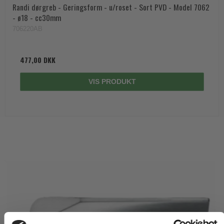
Randi dørgreb - Geringsform - u/roset - Sort PVD - Model 7062
- ø18 - cc30mm
706220AB
477,00 DKK
VIS PRODUKT