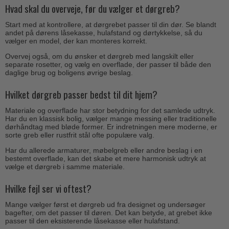
Hvad skal du overveje, før du vælger et dørgreb?
Start med at kontrollere, at dørgrebet passer til din dør. Se blandt
andet på dørens låsekasse, hulafstand og dørtykkelse, så du
vælger en model, der kan monteres korrekt.
Overvej også, om du ønsker et dørgreb med langskilt eller
separate rosetter, og vælg en overflade, der passer til både den
daglige brug og boligens øvrige beslag.
Hvilket dørgreb passer bedst til dit hjem?
Materiale og overflade har stor betydning for det samlede udtryk.
Har du en klassisk bolig, vælger mange messing eller traditionelle
dørhåndtag med bløde former. Er indretningen mere moderne, er
sorte greb eller rustfrit stål ofte populære valg.
Har du allerede armaturer, møbelgreb eller andre beslag i en
bestemt overflade, kan det skabe et mere harmonisk udtryk at
vælge et dørgreb i samme materiale.
Hvilke fejl ser vi oftest?
Mange vælger først et dørgreb ud fra designet og undersøger
bagefter, om det passer til døren. Det kan betyde, at grebet ikke
passer til den eksisterende låsekasse eller hulafstand.