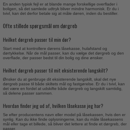
En anden typisk fejl er at blande mange forskellige overflader i
boligen, så det samlede udtryk bliver mindre harmonisk. Er du i
tvivl, kan det derfor betale sig at måle døren, inden du bestiller.
Ofte stillede spørgsmål om dørgreb
Hvilket dørgreb passer til min dør?
Start med at kontrollere dørens låsekasse, hulafstand og
dørtykkelse. Når de mål passer, kan du vælge det dørgreb og den
overflade, der passer bedst til din bolig og dine ønsker.
Hvilket dørgreb passer til mit eksisterende langskilt?
Ønsker du at genbruge dit eksisterende langskilt, skal det nye
dørgreb passe til både skiltets mål og fastgørelse. Er du i tvivl, kan
det være en fordel at udskifte både dørgreb og langskilt samtidig,
så delene passer sammen.
Hvordan finder jeg ud af, hvilken låsekasse jeg har?
Se efter producentens navn eller model på låsekassen, hvis den er
synlig. Kan du ikke finde oplysningerne, kan du måle låsekassens
mål eller tage et billede, så bliver det lettere at finde et dørgreb, der
passer.