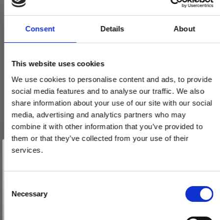
Consent
Details
About
This website uses cookies
We use cookies to personalise content and ads, to provide
social media features and to analyse our traffic. We also
share information about your use of our site with our social
media, advertising and analytics partners who may
combine it with other information that you’ve provided to
them or that they’ve collected from your use of their
Vind et gavekort
Randi Komé dørgreb 107304XX 19mm, m/ massiv roset, CC30,
på 1000 kr.
services.
sæt
Få inspiration og gode tilbud direkte i din indbakke. Tilmeld dig
nyhedsbrevet og deltag automatisk i lodtrækningen om et
107304ABXX
gavekort på 1.000 kr.
Afmeld dig når som helst. Vinderen trækkes den sidste hverdag i måneden.
Fornavn
C
Necessary
o
1.485,00 DKK
Email
n
VIS PRODUKT
s