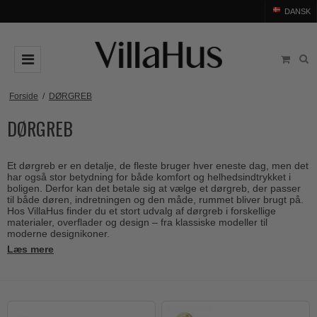
DANSK
DØRGREB
Forside
/
DØRGREB
DØRGREB
Arne Jacobsen dørgreb
DØRHAMMER
Messing dørgreb
MØBELGREB OG MØBELKNOPPER
Et dørgreb er en detalje, de fleste bruger hver eneste dag, men det
Sorte dørgreb
Møbelgreb
BADEVÆRELSE
har også stor betydning for både komfort og helhedsindtrykket i
boligen. Derfor kan det betale sig at vælge et dørgreb, der passer
Stål dørgreb
Møbelknopper
til både døren, indretningen og den måde, rummet bliver brugt på.
TILBEHØR
Hos VillaHus finder du et stort udvalg af dørgreb i forskellige
Træ dørgreb
materialer, overflader og design – fra klassiske modeller til
Skålgreb
Rosetter
BRANDS
moderne designikoner.
Bakelit dørgreb
Skydedørsskål
Læs mere
Langskilte
Arne Jacobsen dørgreb
OUTLET
Porcelæn dørgreb
T-bar Møbelgreb
Nøgleskilte
Buster+Punch
Outlet dørgreb
Kobber dørgreb
Toiletbesætning
COMIT dørgreb
Outlet dørtilbehør
Krom & Nikkel dørgreb