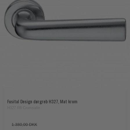
Fusital Design dørgreb H327, Mat krom
H327 R8 Cromsatin
1.380,00 DKK