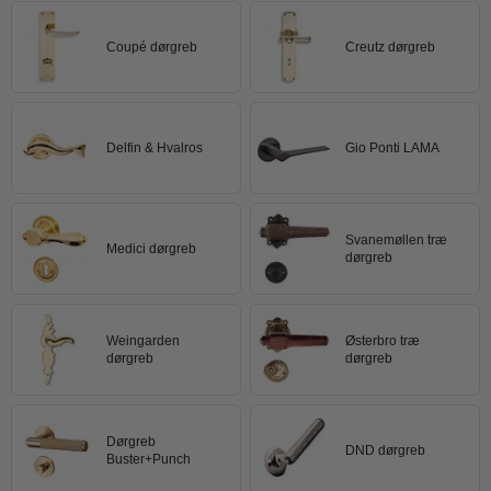
Trædørgreb på Langskilt
Coupé dørgreb
Creutz dørgreb
Udendørs dørgreb
Delfin & Hvalros
Gio Ponti LAMA
Svanemøllen træ
Medici dørgreb
dørgreb
Weingarden
Østerbro træ
dørgreb
dørgreb
Dørgreb
DND dørgreb
Buster+Punch