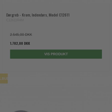
Dørgreb - Krom, Indendørs, Model C12611
C12611R4M
2.545,00 DKK
1.782,00 DKK
VIS PRODUKT
ILBUD