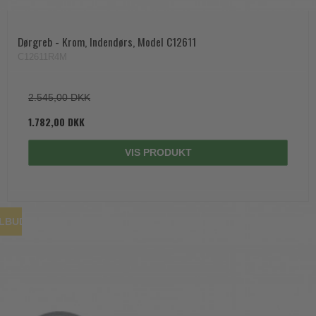
Dørgreb - Krom, Indendørs, Model C12611
C12611R4M
2.545,00 DKK
1.782,00 DKK
VIS PRODUKT
ILBUD