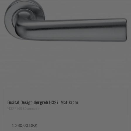
Fusital Design dørgreb H327, Mat krom
H327 R8 Cromsatin
1.380,00 DKK