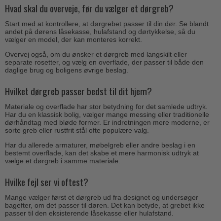
Hvad skal du overveje, før du vælger et dørgreb?
Start med at kontrollere, at dørgrebet passer til din dør. Se blandt
andet på dørens låsekasse, hulafstand og dørtykkelse, så du
vælger en model, der kan monteres korrekt.
Overvej også, om du ønsker et dørgreb med langskilt eller
separate rosetter, og vælg en overflade, der passer til både den
daglige brug og boligens øvrige beslag.
Hvilket dørgreb passer bedst til dit hjem?
Materiale og overflade har stor betydning for det samlede udtryk.
Har du en klassisk bolig, vælger mange messing eller traditionelle
dørhåndtag med bløde former. Er indretningen mere moderne, er
sorte greb eller rustfrit stål ofte populære valg.
Har du allerede armaturer, møbelgreb eller andre beslag i en
bestemt overflade, kan det skabe et mere harmonisk udtryk at
vælge et dørgreb i samme materiale.
Hvilke fejl ser vi oftest?
Mange vælger først et dørgreb ud fra designet og undersøger
bagefter, om det passer til døren. Det kan betyde, at grebet ikke
passer til den eksisterende låsekasse eller hulafstand.