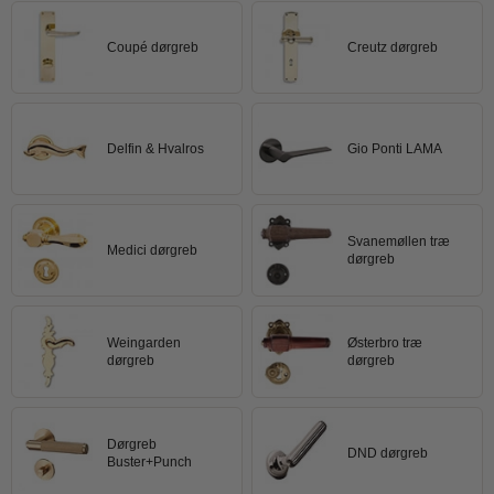
Trædørgreb på Langskilt
Coupé dørgreb
Creutz dørgreb
Udendørs dørgreb
Delfin & Hvalros
Gio Ponti LAMA
Svanemøllen træ
Medici dørgreb
dørgreb
Weingarden
Østerbro træ
dørgreb
dørgreb
Dørgreb
DND dørgreb
Buster+Punch