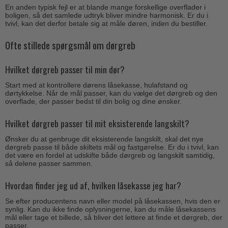
En anden typisk fejl er at blande mange forskellige overflader i
boligen, så det samlede udtryk bliver mindre harmonisk. Er du i
tvivl, kan det derfor betale sig at måle døren, inden du bestiller.
Ofte stillede spørgsmål om dørgreb
Hvilket dørgreb passer til min dør?
Start med at kontrollere dørens låsekasse, hulafstand og
dørtykkelse. Når de mål passer, kan du vælge det dørgreb og den
overflade, der passer bedst til din bolig og dine ønsker.
Hvilket dørgreb passer til mit eksisterende langskilt?
Ønsker du at genbruge dit eksisterende langskilt, skal det nye
dørgreb passe til både skiltets mål og fastgørelse. Er du i tvivl, kan
det være en fordel at udskifte både dørgreb og langskilt samtidig,
så delene passer sammen.
Hvordan finder jeg ud af, hvilken låsekasse jeg har?
Se efter producentens navn eller model på låsekassen, hvis den er
synlig. Kan du ikke finde oplysningerne, kan du måle låsekassens
mål eller tage et billede, så bliver det lettere at finde et dørgreb, der
passer.