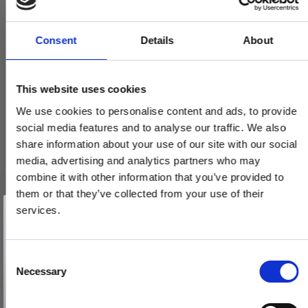
Consent
Details
About
This website uses cookies
We use cookies to personalise content and ads, to provide
social media features and to analyse our traffic. We also
share information about your use of our site with our social
media, advertising and analytics partners who may
combine it with other information that you’ve provided to
them or that they’ve collected from your use of their
Vind et gavekort
Randi Komé dørgreb 107304XX 19mm, m/ massiv roset, CC30,
på 1000 kr.
services.
sæt
Få inspiration og gode tilbud direkte i din indbakke. Tilmeld dig
nyhedsbrevet og deltag automatisk i lodtrækningen om et
107304ABXX
gavekort på 1.000 kr.
Afmeld dig når som helst. Vinderen trækkes den sidste hverdag i måneden.
Fornavn
C
Necessary
o
1.485,00 DKK
Email
n
VIS PRODUKT
s