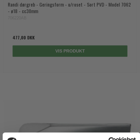
Randi dørgreb - Geringsform - u/roset - Sort PVD - Model 7062
- ø18 - cc30mm
706220AB
477,00 DKK
VIS PRODUKT