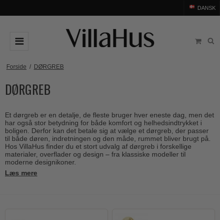
DANSK
DØRGREB
Forside
/
DØRGREB
DØRGREB
Arne Jacobsen dørgreb
DØRHAMMER
Messing dørgreb
MØBELGREB OG MØBELKNOPPER
Et dørgreb er en detalje, de fleste bruger hver eneste dag, men det
Sorte dørgreb
Møbelgreb
BADEVÆRELSE
har også stor betydning for både komfort og helhedsindtrykket i
boligen. Derfor kan det betale sig at vælge et dørgreb, der passer
Stål dørgreb
Møbelknopper
til både døren, indretningen og den måde, rummet bliver brugt på.
TILBEHØR
Hos VillaHus finder du et stort udvalg af dørgreb i forskellige
Træ dørgreb
materialer, overflader og design – fra klassiske modeller til
Skålgreb
Rosetter
BRANDS
moderne designikoner.
Bakelit dørgreb
Skydedørsskål
Læs mere
Langskilte
Arne Jacobsen dørgreb
OUTLET
Porcelæn dørgreb
T-bar Møbelgreb
Nøgleskilte
Buster+Punch
Outlet dørgreb
Kobber dørgreb
Toiletbesætning
COMIT dørgreb
Outlet dørtilbehør
Krom & Nikkel dørgreb