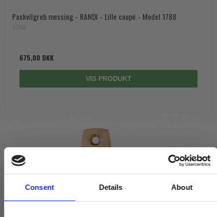
Paskvilgreb messing - RANDI - Lille coupé - Model 1788
1788
675,00 DKK
VIS PRODUKT
Consent
Details
About