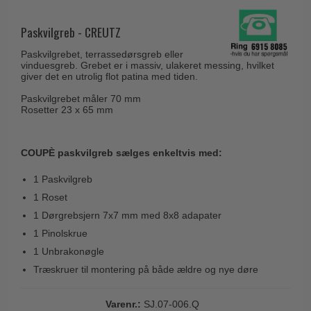
Husnumre
Knud Holscher dørgreb
Delfin & Hvalros
Brevindkast
Paskvilgreb - CREUTZ
Olivari
Gio Ponti LAMA
Ringetryk
Paskvilgrebet, terrassedørsgreb eller
Turnstyle Designs
Medici dørgreb
vinduesgreb. Grebet er i massiv, ulakeret messing, hvilket
Postkasser
giver det en utrolig flot patina med tiden.
RANDI dørgreb
Svanemøllen træ dørgreb
Dørhængsler
Paskvilgrebet måler 70 mm
RDS Italienske dørgreb
Rosetter 23 x 65 mm
Weingarden dørgreb
Skruer
Samuel Heath produkter
Østerbro træ dørgreb
Knager & Kroge
Sibes Metall
COUPÈ paskvilgreb sælges enkeltvis med:
Dørgreb Buster+Punch
Hattehylder
Søe-Jensen & Co.
1 Paskvilgreb
DND dørgreb
Kahytskrog
Valli & Valli dørgreb
1 Roset
Formani dørgreb
1 Dørgrebsjern 7x7 mm med 8x8 adapater
Messing pudsemiddel
YOUNG dørgreb
FSB dørgreb
1 Pinolskrue
VONSILD Møbelgreb
1 Unbrakonøgle
Randi Classic Line
Træskruer til montering på både ældre og nye døre
Turnstyle Designs Dørgreb
Paskvilgreb - Terrasse
Varenr.:
SJ.07-006.Q