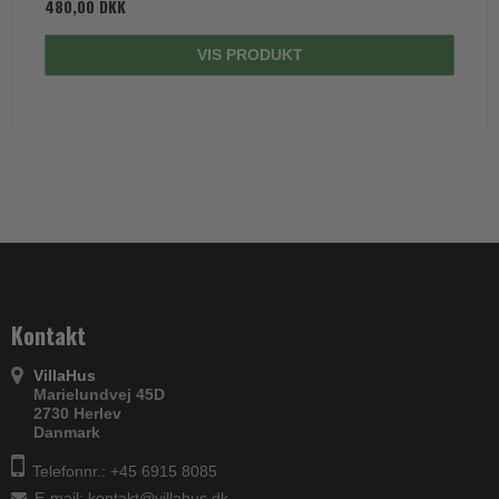
480,00 DKK
VIS PRODUKT
Kontakt
VillaHus
Marielundvej 45D
2730 Herlev
Danmark
Telefonnr.: +45 6915 8085
E-mail
:
kontakt@villahus.dk