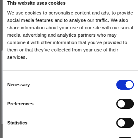
This website uses cookies
We use cookies to personalise content and ads, to provide
social media features and to analyse our traffic. We also
share information about your use of our site with our social
media, advertising and analytics partners who may
combine it with other information that you’ve provided to
them or that they’ve collected from your use of their
Vind et gavekort
på 1000 kr.
services.
Få inspiration og gode tilbud direkte i din indbakke. Tilmeld dig
nyhedsbrevet og deltag automatisk i lodtrækningen om et
gavekort på 1.000 kr.
Afmeld dig når som helst. Vinderen trækkes den sidste hverdag i måneden.
Fornavn
C
Necessary
o
Paskvilgreb Højre Messing Model 2689
Email
n
206494
s
Preferences
e
TILMELD MIG
n
480,00 DKK
Nej tak
t
Statistics
S
VIS PRODUKT
e