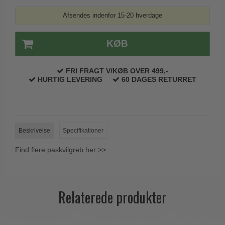
Trædørgreb på Langskilt
Afsendes indenfor 15-20 hverdage
Udendørs dørgreb
KØB
FRI FRAGT V/KØB OVER 499,-
HURTIG LEVERING
60 DAGES RETURRET
Beskrivelse
Specifikationer
Find flere paskvilgreb her >>
Relaterede produkter