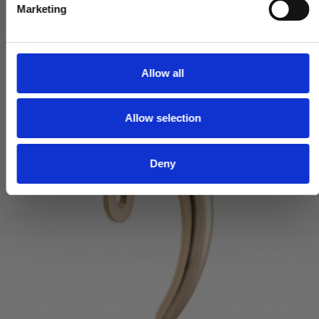
Marketing
l
e
c
t
Allow all
i
o
Allow selection
n
Deny