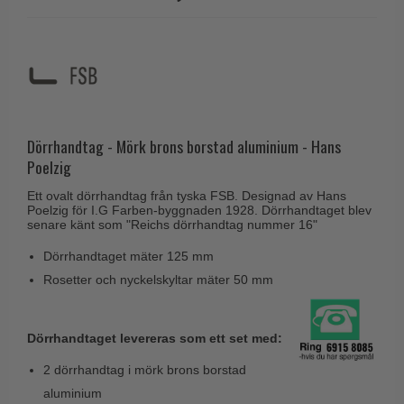
Husnumre
Knud Holscher dørgreb
Delfin & Hvalros
Brevindkast
Olivari
Gio Ponti LAMA
Ringetryk
Turnstyle Designs
Medici dørgreb
Postkasser
RANDI dørgreb
Svanemøllen træ dørgreb
Dørhængsler
RDS Italienske dørgreb
Dörrhandtag - Mörk brons borstad aluminium - Hans
Weingarden dørgreb
Skruer
Poelzig
Samuel Heath produkter
Østerbro træ dørgreb
Knager & Kroge
Sibes Metall
Ett ovalt dörrhandtag från tyska FSB. Designad av Hans
Dørgreb Buster+Punch
Poelzig för I.G Farben-byggnaden 1928. Dörrhandtaget blev
Hattehylder
senare känt som "Reichs dörrhandtag nummer 16"
Søe-Jensen & Co.
DND dørgreb
Kahytskrog
Valli & Valli dørgreb
Dörrhandtaget mäter 125 mm
Formani dørgreb
Rosetter och nyckelskyltar mäter 50 mm
Messing pudsemiddel
YOUNG dørgreb
FSB dørgreb
VONSILD Møbelgreb
Randi Classic Line
Dörrhandtaget levereras som ett set med:
Turnstyle Designs Dørgreb
2 dörrhandtag i mörk brons borstad
Paskvilgreb - Terrasse
aluminium