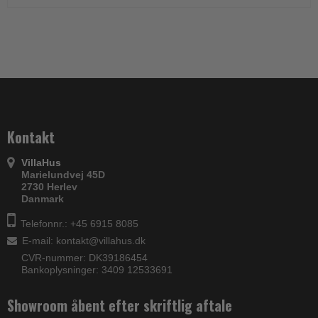
Kontakt
VillaHus
Marielundvej 45D
2730 Herlev
Danmark
Telefonnr.: +45 6915 8085
E-mail
:
kontakt@villahus.dk
CVR-nummer: DK39186454
Bankoplysninger: 3409 12533691
Showroom åbent efter skriftlig aftale