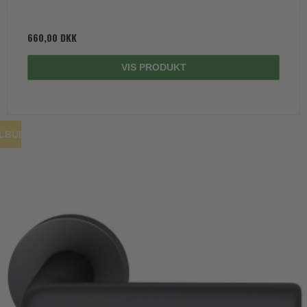
660,00 DKK
VIS PRODUKT
ILBUD