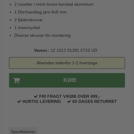
2 rosetter i mörk brons borstad aluminium
Trædørgreb på Langskilt
1 Dörrhandtag järn 8x8 mm
Udendørs dørgreb
2 fjäderskruvar
1 insexnyckel
Diverse skruvar för montering
Varenr.:
12 1012 01391 0710 UD
Afsendes indenfor 1-2 hverdage
KØB
FRI FRAGT V/KØB OVER 499,-
HURTIG LEVERING
60 DAGES RETURRET
Specifikationer