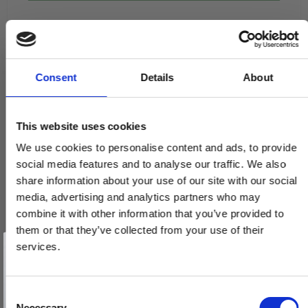
Consent
Details
About
This website uses cookies
We use cookies to personalise content and ads, to provide
social media features and to analyse our traffic. We also
share information about your use of our site with our social
media, advertising and analytics partners who may
combine it with other information that you’ve provided to
them or that they’ve collected from your use of their
Vind et gavekort
på 1000 kr.
services.
Få inspiration og gode tilbud direkte i din indbakke. Tilmeld dig
nyhedsbrevet og deltag automatisk i lodtrækningen om et
gavekort på 1.000 kr.
Afmeld dig når som helst. Vinderen trækkes den sidste hverdag i måneden.
Fornavn
C
Necessary