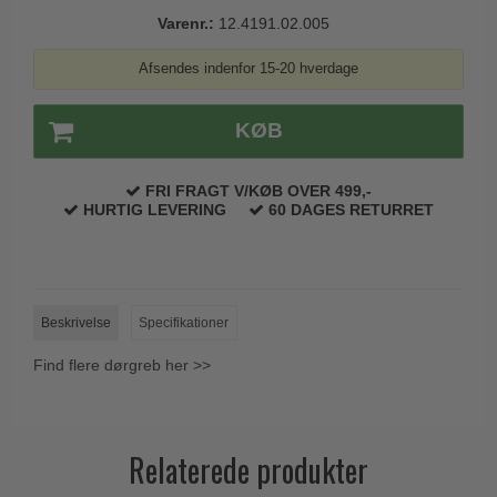
Trædørgreb på Langskilt
Varenr.:
12.4191.02.005
Udendørs dørgreb
Afsendes indenfor 15-20 hverdage
KØB
FRI FRAGT V/KØB OVER 499,-
HURTIG LEVERING
60 DAGES RETURRET
Beskrivelse
Specifikationer
Find flere dørgreb her >>
Relaterede produkter