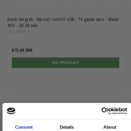
Randi dørgreb - Børstet rustfrit stål - Til gamle døre - Model
1011 - CC 38 mm
1011.06AB
675,00 DKK
VIS PRODUKT
Consent
Details
About