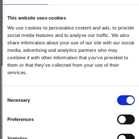
This website uses cookies
We use cookies to personalise content and ads, to provide
social media features and to analyse our traffic. We also
share information about your use of our site with our social
media, advertising and analytics partners who may
combine it with other information that you’ve provided to
them or that they’ve collected from your use of their
Vind et gavekort
på 1000 kr.
services.
Få inspiration og gode tilbud direkte i din indbakke. Tilmeld dig
nyhedsbrevet og deltag automatisk i lodtrækningen om et
gavekort på 1.000 kr.
Afmeld dig når som helst. Vinderen trækkes den sidste hverdag i måneden.
Fornavn
C
Necessary
o
Randi dørgreb - klassisk coupé-form - Model 7090 - ø19 - Snap-
Email
n
on-cover 30/38 mm
s
Preferences
7090.084AB
e
TILMELD MIG
n
Nej tak
t
Statistics