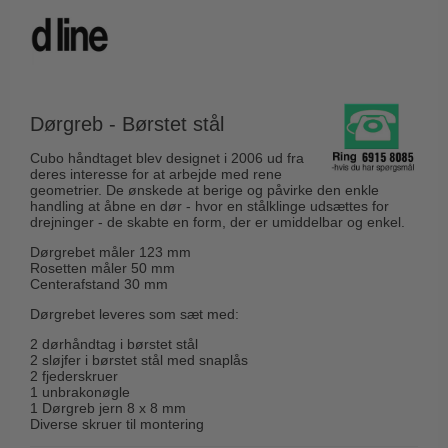
Husnumre
Knud Holscher dørgreb
Delfin & Hvalros
Brevindkast
Olivari
Gio Ponti LAMA
Ringetryk
Turnstyle Designs
Medici dørgreb
Postkasser
RANDI dørgreb
Dørgreb - Børstet stål
Svanemøllen træ dørgreb
Dørhængsler
RDS Italienske dørgreb
Cubo håndtaget blev designet i 2006 ud fra
Weingarden dørgreb
deres interesse for at arbejde med rene
Skruer
Samuel Heath produkter
geometrier. De ønskede at berige og påvirke den enkle
Østerbro træ dørgreb
handling at åbne en dør - hvor en stålklinge udsættes for
Knager & Kroge
Sibes Metall
drejninger - de skabte en form, der er umiddelbar og enkel.
Dørgreb Buster+Punch
Hattehylder
Søe-Jensen & Co.
Dørgrebet måler 123 mm
DND dørgreb
Rosetten måler 50 mm
Kahytskrog
Valli & Valli dørgreb
Centerafstand 30 mm
Formani dørgreb
Messing pudsemiddel
Dørgrebet leveres som sæt med:
YOUNG dørgreb
FSB dørgreb
2 dørhåndtag i børstet stål
VONSILD Møbelgreb
2 sløjfer i børstet stål med snaplås
Randi Classic Line
2 fjederskruer
1 unbrakonøgle
Turnstyle Designs Dørgreb
1 Dørgreb jern 8 x 8 mm
Diverse skruer til montering
Paskvilgreb - Terrasse