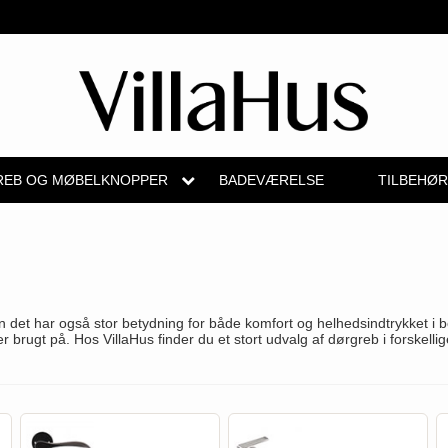
EB OG MØBELKNOPPER
BADEVÆRELSE
TILBEHØ
b
Kryds dørgreb
Skydedørsbeslag
Knud Holscher dørgreb
Medici dørgreb
Hattehylder
Valli & Valli 
pper
Bellevue dørgreb
Husnumre
Olivari
Svanemøllen træ dørgreb
Kahytskrog
YOUNG dørg
Briggs dørgreb
Brevindkast
Turnstyle Designs
Weingarden dørgreb
Messing pudsemidd
VONSILD Mø
n det har også stor betydning for både komfort og helhedsindtrykket i bo
skål
Center dørknopper
Ringetryk
RANDI dørgreb
Østerbro træ dørgreb
rugt på. Hos VillaHus finder du et stort udvalg af dørgreb i forskellige
elgreb
Coupé dørgreb
Postkasser
RDS Italienske dørgreb
Dørgreb Buster+Punch
e
Creutz dørgreb
Dørhængsler
Samuel Heath produkter
DND dørgreb