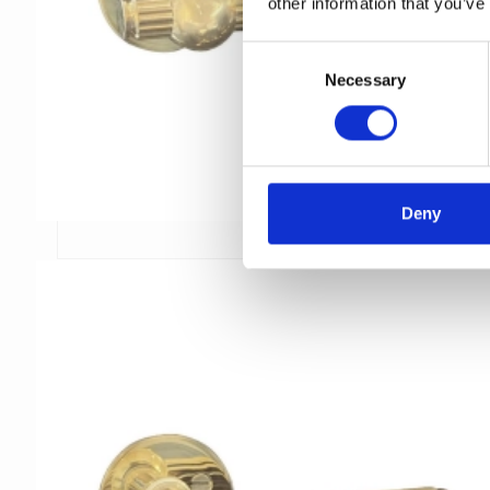
other information that you’ve
C
Necessary
o
n
s
e
n
t
Deny
S
e
l
e
c
t
i
o
n