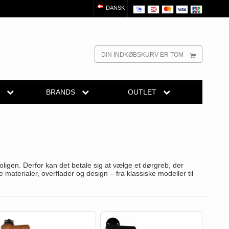
DANSK
DIN INDKØBSKURV ER TOM
R
BRANDS
OUTLET
dørgreb
Randi Classic Line
Outlet dørgreb
Outlet dørtilbehør
reb
Turnstyle Designs Dørgreb
Outlet møbelgreb
el
belgreb
Paskvilgreb - Terrasse
ligen. Derfor kan det betale sig at vælge et dørgreb, der
Outlet beslag
Trædørgreb på Langskilt
 materialer, overflader og design – fra klassiske modeller til
Udendørs dørgreb