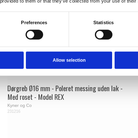
 provided to them or that they’ve collected from your use of their
Preferences
Statistics
Allow selection
Dørgreb Ø16 mm - Poleret messing uden lak -
Med roset - Model REX
Kyner og Co
231216