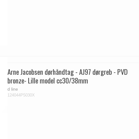
Arne Jacobsen dørhåndtag - AJ97 dørgreb - PVD
bronze- Lille model cc30/38mm
d line
124044P5030X