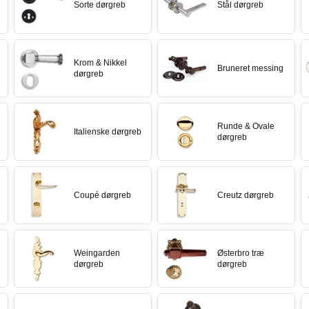
Delfin & Hvalros
Skruer
Sibes Metall
Formani dørgreb
Sorte dørgreb
Stål dørgreb
Gio Ponti LAMA
Knager & Kroge
Søe-Jensen & Co.
FSB dørgreb
Krom & Nikkel
Bruneret messing
dørgreb
Runde & Ovale
Italienske dørgreb
dørgreb
Coupé dørgreb
Creutz dørgreb
Weingarden
Østerbro træ
dørgreb
dørgreb