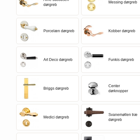
Porcelæn dørgreb
Dørgrebspinde
FORMANI
Italienske dørgreb
Vinduesbeslag
Intersteel dørgreb
Messing dørgreb
dørgreb
Kobber dørgreb
Løse Dørgreb
FSB - Dørgreb
Runde & Ovale dørgreb
Vridergreb
Kleis Design
Porcelæn dørgreb
Kobber dørgreb
Art Deco dørgreb
Funkis dørgreb
Center
Briggs dørgreb
dørknopper
Svanemøllen træ
Medici dørgreb
dørgreb