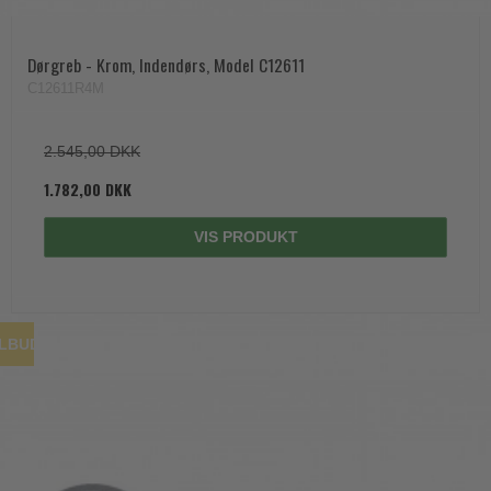
Dørgreb - Krom, Indendørs, Model C12611
C12611R4M
2.545,00 DKK
1.782,00 DKK
VIS PRODUKT
ILBUD