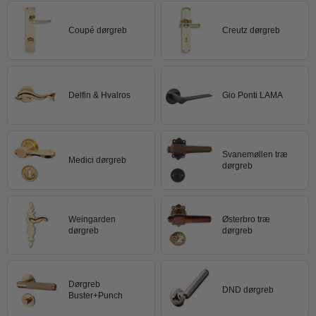
Trædørgreb på Langskilt
Coupé dørgreb
Creutz dørgreb
Udendørs dørgreb
Delfin & Hvalros
Gio Ponti LAMA
Svanemøllen træ
Medici dørgreb
dørgreb
Weingarden
Østerbro træ
dørgreb
dørgreb
Dørgreb
DND dørgreb
Buster+Punch