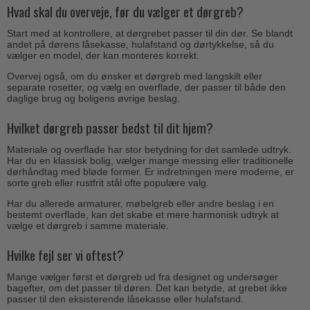
Hvad skal du overveje, før du vælger et dørgreb?
Start med at kontrollere, at dørgrebet passer til din dør. Se blandt
andet på dørens låsekasse, hulafstand og dørtykkelse, så du
vælger en model, der kan monteres korrekt.
Overvej også, om du ønsker et dørgreb med langskilt eller
separate rosetter, og vælg en overflade, der passer til både den
daglige brug og boligens øvrige beslag.
Hvilket dørgreb passer bedst til dit hjem?
Materiale og overflade har stor betydning for det samlede udtryk.
Har du en klassisk bolig, vælger mange messing eller traditionelle
dørhåndtag med bløde former. Er indretningen mere moderne, er
sorte greb eller rustfrit stål ofte populære valg.
Har du allerede armaturer, møbelgreb eller andre beslag i en
bestemt overflade, kan det skabe et mere harmonisk udtryk at
vælge et dørgreb i samme materiale.
Hvilke fejl ser vi oftest?
Mange vælger først et dørgreb ud fra designet og undersøger
bagefter, om det passer til døren. Det kan betyde, at grebet ikke
passer til den eksisterende låsekasse eller hulafstand.