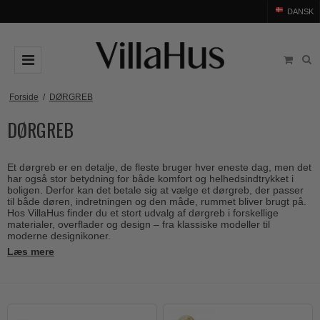
DANSK
DØRGREB
Forside
/
DØRGREB
DØRGREB
Arne Jacobsen dørgreb
DØRHAMMER
Messing dørgreb
MØBELGREB OG MØBELKNOPPER
Et dørgreb er en detalje, de fleste bruger hver eneste dag, men det
Sorte dørgreb
Møbelgreb
BADEVÆRELSE
har også stor betydning for både komfort og helhedsindtrykket i
boligen. Derfor kan det betale sig at vælge et dørgreb, der passer
Stål dørgreb
Møbelknopper
til både døren, indretningen og den måde, rummet bliver brugt på.
TILBEHØR
Hos VillaHus finder du et stort udvalg af dørgreb i forskellige
Træ dørgreb
materialer, overflader og design – fra klassiske modeller til
Skålgreb
Rosetter
BRANDS
moderne designikoner.
Bakelit dørgreb
Skydedørsskål
Læs mere
Langskilte
Arne Jacobsen dørgreb
OUTLET
Porcelæn dørgreb
T-bar Møbelgreb
Nøgleskilte
Buster+Punch
Outlet dørgreb
Kobber dørgreb
Toiletbesætning
COMIT dørgreb
Outlet dørtilbehør
Krom & Nikkel dørgreb