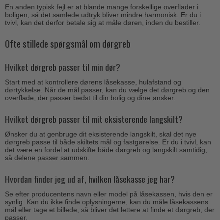
En anden typisk fejl er at blande mange forskellige overflader i
boligen, så det samlede udtryk bliver mindre harmonisk. Er du i
tvivl, kan det derfor betale sig at måle døren, inden du bestiller.
Ofte stillede spørgsmål om dørgreb
Hvilket dørgreb passer til min dør?
Start med at kontrollere dørens låsekasse, hulafstand og
dørtykkelse. Når de mål passer, kan du vælge det dørgreb og den
overflade, der passer bedst til din bolig og dine ønsker.
Hvilket dørgreb passer til mit eksisterende langskilt?
Ønsker du at genbruge dit eksisterende langskilt, skal det nye
dørgreb passe til både skiltets mål og fastgørelse. Er du i tvivl, kan
det være en fordel at udskifte både dørgreb og langskilt samtidig,
så delene passer sammen.
Hvordan finder jeg ud af, hvilken låsekasse jeg har?
Se efter producentens navn eller model på låsekassen, hvis den er
synlig. Kan du ikke finde oplysningerne, kan du måle låsekassens
mål eller tage et billede, så bliver det lettere at finde et dørgreb, der
passer.