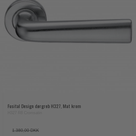
Fusital Design dørgreb H327, Mat krom
H327 R8 Cromsatin
1.380,00 DKK