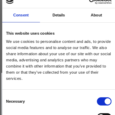
Consent
Details
About
This website uses cookies
We use cookies to personalise content and ads, to provide
social media features and to analyse our traffic. We also
share information about your use of our site with our social
media, advertising and analytics partners who may
combine it with other information that you’ve provided to
them or that they’ve collected from your use of their
Vind et gavekort
Randi Komé dørgreb 107304XX 19mm, m/ massiv roset, CC30,
på 1000 kr.
services.
sæt
Få inspiration og gode tilbud direkte i din indbakke. Tilmeld dig
nyhedsbrevet og deltag automatisk i lodtrækningen om et
107304ABXX
gavekort på 1.000 kr.
Afmeld dig når som helst. Vinderen trækkes den sidste hverdag i måneden.
Fornavn
C
Necessary
o
1.485,00 DKK
Email
n
VIS PRODUKT
s