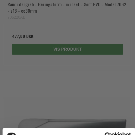
Randi dørgreb - Geringsform - u/roset - Sort PVD - Model 7062
- ø18 - cc30mm
706220AB
477,00 DKK
VIS PRODUKT