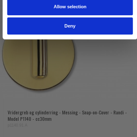
Allow selection
n
Deny
Vridergreb og cylinderring - Messing - Snap-on-Cover - Randi -
Model P1140 - cc30mm
p1140.91.A