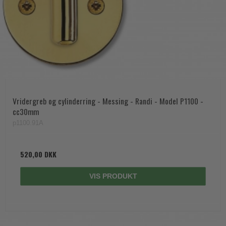
Vridergreb og cylinderring - Messing - Randi - Model P1100 -
cc30mm
p1100.91A
520,00 DKK
VIS PRODUKT