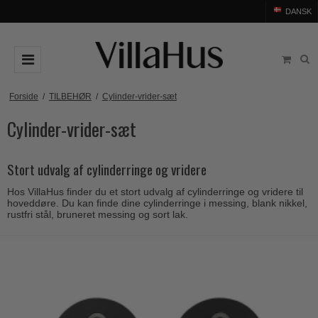
DANSK
DØRGREB
Forside
/
TILBEHØR
/
Cylinder-vrider-sæt
Cylinder-vrider-sæt
Arne Jacobsen dørgreb
DØRHAMMER
Messing dørgreb
MØBELGREB OG MØBELKNOPPER
Stort udvalg af cylinderringe og vridere
Sorte dørgreb
Møbelgreb
BADEVÆRELSE
Hos VillaHus finder du et stort udvalg af cylinderringe og vridere til
Stål dørgreb
Møbelknopper
TILBEHØR
hoveddøre. Du kan finde dine cylinderringe i messing, blank nikkel,
rustfri stål, bruneret messing og sort lak.
Træ dørgreb
Skålgreb
Rosetter
BRANDS
Bakelit dørgreb
Skydedørsskål
Langskilte
Arne Jacobsen dørgreb
OUTLET
Porcelæn dørgreb
T-bar Møbelgreb
Nøgleskilte
Buster+Punch
Outlet dørgreb
Kobber dørgreb
Toiletbesætning
COMIT dørgreb
Outlet dørtilbehør
Krom & Nikkel dørgreb