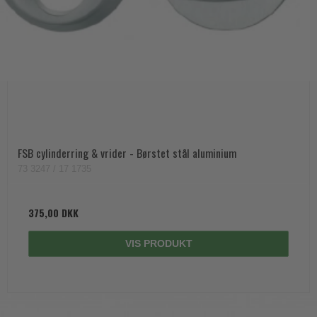
Trædørgreb på Langskilt
Udendørs dørgreb
FSB cylinderring & vrider - Børstet stål aluminium
73 3247 / 17 1735
375,00 DKK
VIS PRODUKT