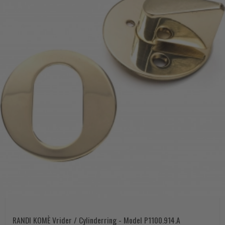
RANDI KOMÈ Vrider / Cylinderring - Model P1100.914.A