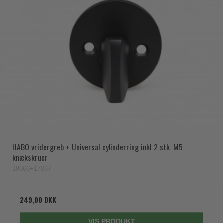
HABO vridergreb + Universal cylinderring inkl 2 stk. M5
knækskruer
18666+17067
249,00 DKK
VIS PRODUKT