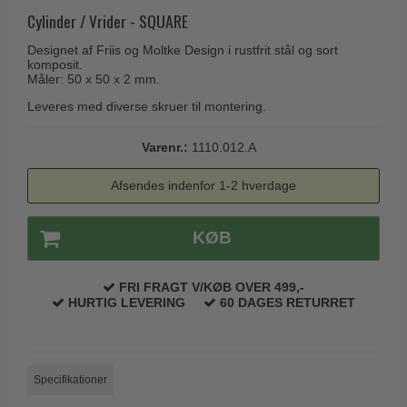
Husnumre
Knud Holscher dørgreb
Cylinder / Vrider - SQUARE
Delfin & Hvalros
Brevindkast
Olivari
Designet af Friis og Moltke Design i rustfrit stål og sort
Gio Ponti LAMA
komposit.
Ringetryk
Turnstyle Designs
Måler: 50 x 50 x 2 mm.
Medici dørgreb
Postkasser
RANDI dørgreb
Leveres med diverse skruer til montering.
Svanemøllen træ dørgreb
Dørhængsler
RDS Italienske dørgreb
Weingarden dørgreb
Varenr.:
1110.012.A
Skruer
Samuel Heath produkter
Østerbro træ dørgreb
Afsendes indenfor 1-2 hverdage
Knager & Kroge
Sibes Metall
Dørgreb Buster+Punch
Hattehylder
Søe-Jensen & Co.
KØB
DND dørgreb
Kahytskrog
Valli & Valli dørgreb
Formani dørgreb
Messing pudsemiddel
FRI FRAGT V/KØB OVER 499,-
YOUNG dørgreb
FSB dørgreb
HURTIG LEVERING
60 DAGES RETURRET
VONSILD Møbelgreb
Randi Classic Line
Turnstyle Designs Dørgreb
Specifikationer
Paskvilgreb - Terrasse