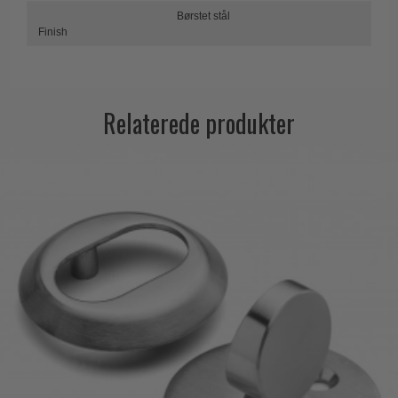
Trædørgreb på Langskilt
Børstet stål
Finish
Udendørs dørgreb
Relaterede produkter