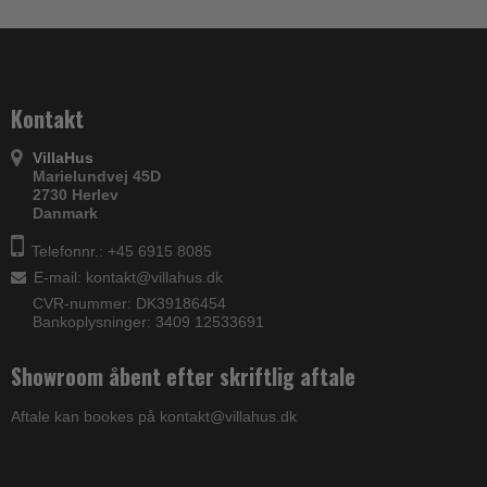
Kontakt
VillaHus
Marielundvej 45D
2730 Herlev
Danmark
Telefonnr.: +45 6915 8085
E-mail
:
kontakt@villahus.dk
CVR-nummer: DK39186454
Bankoplysninger: 3409 12533691
Showroom åbent efter skriftlig aftale
Aftale kan bookes på kontakt@villahus.dk