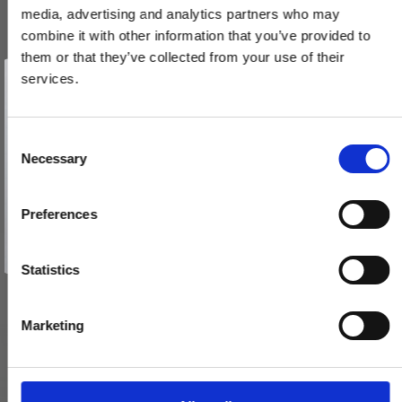
media, advertising and analytics partners who may
combine it with other information that you’ve provided to
FSB cylinderring & vrider - Børstet stål aluminium
them or that they’ve collected from your use of their
Vind et gavekort
73 3247 / 17 1735
på 1000 kr.
services.
Få inspiration og gode tilbud direkte i din indbakke. Tilmeld dig
nyhedsbrevet og deltag automatisk i lodtrækningen om et
gavekort på 1.000 kr.
Afmeld dig når som helst. Vinderen trækkes den sidste hverdag i måneden.
375,00 DKK
Fornavn
C
Necessary
o
VIS PRODUKT
Email
n
s
Preferences
e
TILMELD MIG
n
Nej tak
t
Statistics
S
e
Marketing
l
e
c
t