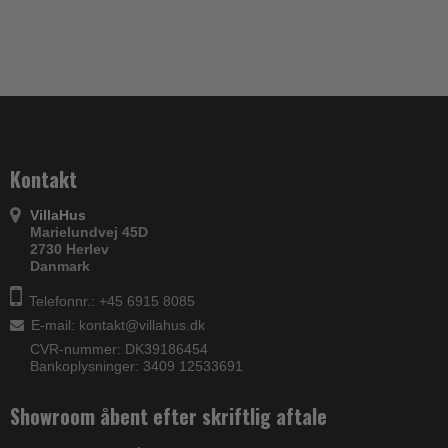
Kontakt
VillaHus
Marielundvej 45D
2730 Herlev
Danmark
Telefonnr.: +45 6915 8085
E-mail
:
kontakt@villahus.dk
CVR-nummer: DK39186454
Bankoplysninger: 3409 12533691
Showroom åbent efter skriftlig aftale