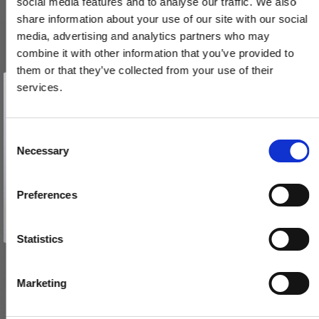
social media features and to analyse our traffic. We also
share information about your use of our site with our social
media, advertising and analytics partners who may
combine it with other information that you’ve provided to
them or that they’ve collected from your use of their
Vind et gavekort
på 1000 kr.
services.
FSB cylinderring & vrider - Børstet stål aluminium
Få inspiration og gode tilbud direkte i din indbakke. Tilmeld dig
nyhedsbrevet og deltag automatisk i lodtrækningen om et
73 3247 / 17 1735
gavekort på 1.000 kr.
Afmeld dig når som helst. Vinderen trækkes den sidste hverdag i måneden.
Fornavn
C
Necessary
375,00 DKK
o
Email
n
VIS PRODUKT
s
Preferences
e
TILMELD MIG
n
Nej tak
t
Statistics
S
e
Marketing
l
e