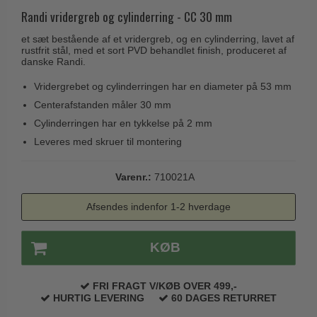
Husnumre
Knud Holscher dørgreb
Randi vridergreb og cylinderring - CC 30 mm
Delfin & Hvalros
Brevindkast
Olivari
et sæt bestående af et vridergreb, og en cylinderring, lavet af
Gio Ponti LAMA
rustfrit stål, med et sort PVD behandlet finish, produceret af
Ringetryk
Turnstyle Designs
danske Randi.
Medici dørgreb
Postkasser
RANDI dørgreb
Vridergrebet og cylinderringen har en diameter på 53 mm
Svanemøllen træ dørgreb
Dørhængsler
RDS Italienske dørgreb
Centerafstanden måler 30 mm
Weingarden dørgreb
Cylinderringen har en tykkelse på 2 mm
Skruer
Samuel Heath produkter
Østerbro træ dørgreb
Leveres med skruer til montering
Knager & Kroge
Sibes Metall
Dørgreb Buster+Punch
Hattehylder
Søe-Jensen & Co.
Varenr.:
710021A
DND dørgreb
Kahytskrog
Valli & Valli dørgreb
Afsendes indenfor 1-2 hverdage
Formani dørgreb
Messing pudsemiddel
YOUNG dørgreb
FSB dørgreb
KØB
VONSILD Møbelgreb
Randi Classic Line
Turnstyle Designs Dørgreb
FRI FRAGT V/KØB OVER 499,-
HURTIG LEVERING
60 DAGES RETURRET
Paskvilgreb - Terrasse