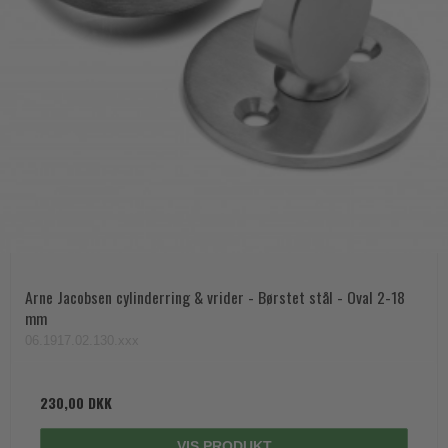
Arne Jacobsen cylinderring & vrider - Børstet stål - Oval 2-18
mm
06.1917.02.130.xxx
230,00 DKK
VIS PRODUKT