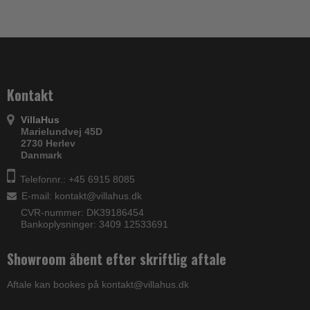
Kontakt
VillaHus
Marielundvej 45D
2730 Herlev
Danmark
Telefonnr.: +45 6915 8085
E-mail
:
kontakt@villahus.dk
CVR-nummer: DK39186454
Bankoplysninger: 3409 12533691
Showroom åbent efter skriftlig aftale
Aftale kan bookes på kontakt@villahus.dk