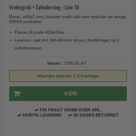
Husnumre
Knud Holscher dørgreb
Vridergreb + Cylinderring - Line 18
Delfin & Hvalros
Brevindkast
Olivari
Roset, ø50x2 mm i børstet rustfri stål som matcher de øvrige
Gio Ponti LAMA
RANDI produkter.
Ringetryk
Turnstyle Designs
Medici dørgreb
Passer til ovale ASSA låse
Postkasser
RANDI dørgreb
Svanemøllen træ dørgreb
Leveres i sæt incl. M4x84 mm skruer, medbringer og 2
Dørhængsler
RDS Italienske dørgreb
cylinderskruer
Weingarden dørgreb
Skruer
Samuel Heath produkter
Østerbro træ dørgreb
Varenr.:
7100.01.A7
Knager & Kroge
Sibes Metall
Dørgreb Buster+Punch
Hattehylder
Søe-Jensen & Co.
Afsendes indenfor 1-2 hverdage
DND dørgreb
Kahytskrog
Valli & Valli dørgreb
Formani dørgreb
KØB
Messing pudsemiddel
YOUNG dørgreb
FSB dørgreb
VONSILD Møbelgreb
FRI FRAGT V/KØB OVER 499,-
Randi Classic Line
HURTIG LEVERING
60 DAGES RETURRET
Turnstyle Designs Dørgreb
Paskvilgreb - Terrasse