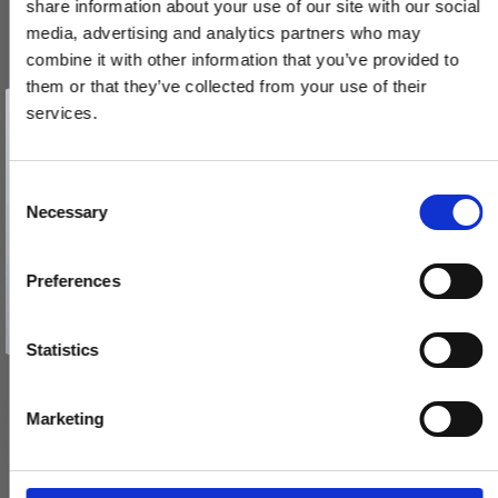
share information about your use of our site with our social
media, advertising and analytics partners who may
combine it with other information that you’ve provided to
them or that they’ve collected from your use of their
FSB cylinderring & vrider - Børstet stål aluminium
Vind et gavekort
på 1000 kr.
services.
73 3247 / 17 1735
Få inspiration og gode tilbud direkte i din indbakke. Tilmeld dig
nyhedsbrevet og deltag automatisk i lodtrækningen om et
gavekort på 1.000 kr.
Afmeld dig når som helst. Vinderen trækkes den sidste hverdag i måneden.
Fornavn
C
375,00 DKK
Necessary
o
Email
VIS PRODUKT
n
s
Preferences
e
TILMELD MIG
n
Nej tak
t
Statistics
S
e
Marketing
l
e
c