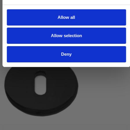
e
c
t
Allow all
i
o
Allow selection
n
Deny