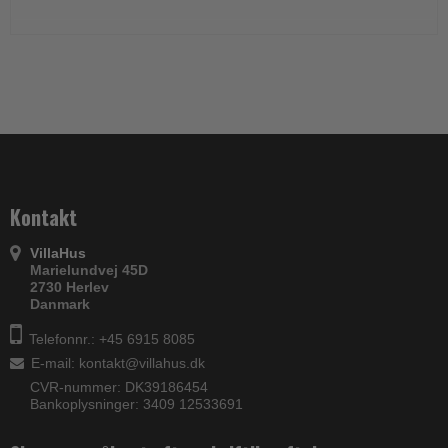
Kontakt
VillaHus
Marielundvej 45D
2730 Herlev
Danmark
Telefonnr.: +45 6915 8085
E-mail
:
kontakt@villahus.dk
CVR-nummer: DK39186454
Bankoplysninger: 3409 12533691