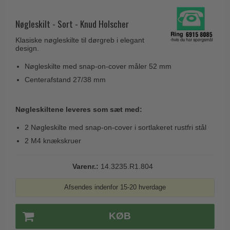
Husnumre
Knud Holscher dørgreb
Delfin & Hvalros
Brevindkast
Nøgleskilt - Sort - Knud Holscher
Olivari
Gio Ponti LAMA
Ringetryk
Klasiske nøgleskilte til dørgreb i elegant
Turnstyle Designs
Medici dørgreb
design.
Postkasser
RANDI dørgreb
Svanemøllen træ dørgreb
Nøgleskilte med snap-on-cover måler 52 mm
Dørhængsler
RDS Italienske dørgreb
Centerafstand 27/38 mm
Weingarden dørgreb
Skruer
Samuel Heath produkter
Østerbro træ dørgreb
Knager & Kroge
Nøgleskiltene leveres som sæt med:
Sibes Metall
Dørgreb Buster+Punch
Hattehylder
2 Nøgleskilte med snap-on-cover i sortlakeret rustfri stål
Søe-Jensen & Co.
DND dørgreb
2 M4 knækskruer
Kahytskrog
Valli & Valli dørgreb
Formani dørgreb
Messing pudsemiddel
YOUNG dørgreb
Varenr.:
14.3235.R1.804
FSB dørgreb
VONSILD Møbelgreb
Randi Classic Line
Afsendes indenfor 15-20 hverdage
Turnstyle Designs Dørgreb
KØB
Paskvilgreb - Terrasse