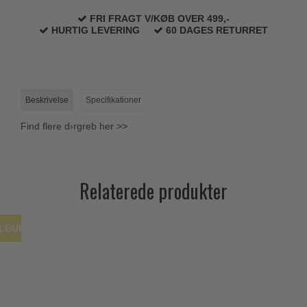
Trædørgreb på Langskilt
FRI FRAGT V/KØB OVER 499,-
HURTIG LEVERING
60 DAGES RETURRET
Udendørs dørgreb
Beskrivelse
Specifikationer
Find flere d›rgreb her >>
Relaterede produkter
ILBUD