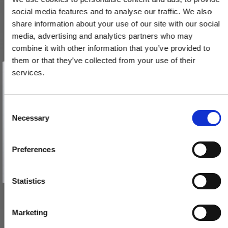
social media features and to analyse our traffic. We also
share information about your use of our site with our social
media, advertising and analytics partners who may
combine it with other information that you’ve provided to
them or that they’ve collected from your use of their
Vind et gavekort
på 1000 kr.
services.
Få inspiration og gode tilbud direkte i din indbakke. Tilmeld dig
nyhedsbrevet og deltag automatisk i lodtrækningen om et
gavekort på 1.000 kr.
Afmeld dig når som helst. Vinderen trækkes den sidste hverdag i måneden.
Nøgleskilte til Torpedo Dørgreb - Bakelit, cc27mm, NYE Døre
Fornavn
C
Necessary
200487
o
Email
n
s
Preferences
85,00 DKK
e
TILMELD MIG
n
VIS PRODUKT
Nej tak
t
Statistics
S
e
Marketing
l