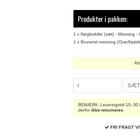
Produkter i pakken:
1 x
Nøgleskilte (sæt) - Messing
1 x
Bruneret messing (Overflade
Af
SÆ
BEMÆRK: Leveringstid 15–30 hve
derfor
ikke returneres
.
FRI FRAGT V/