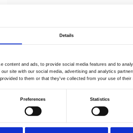
Details
e content and ads, to provide social media features and to analy
 our site with our social media, advertising and analytics partn
 provided to them or that they’ve collected from your use of their
Nøgleskilte til Torpedo Dørgreb - Bakelit,
cc27mm, NYE Døre
Preferences
Statistics
Kyner og Co
200487