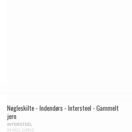
Nøgleskilte - Indendørs - Intersteel - Gammelt
jern
INTERSTEEL
IN.0021.318616