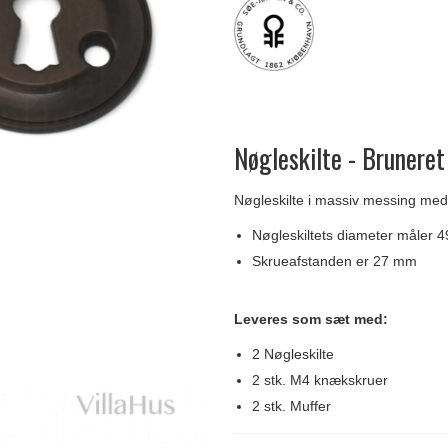
Delfin & Hvalros
Skruer
Sibes Metall
Formani dørgreb
Gio Ponti LAMA
Knager & Kroge
Søe-Jensen & Co.
FSB dørgreb
Nøgleskilte - Bruneret
Nøgleskilte i massiv messing med
Nøgleskiltets diameter måler 
Skrueafstanden er 27 mm
Leveres som sæt med:
2 Nøgleskilte
2 stk. M4 knækskruer
2 stk. Muffer