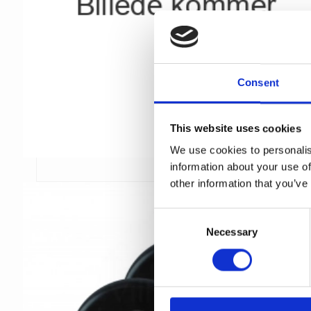
Consent
This website uses cookies
We use cookies to personalis
information about your use of
other information that you’ve
C
Necessary
o
n
s
e
n