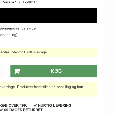
Varenr.:
SJ.12-001P
 - Gennemgående skruer
behandling)
sendes indenfor 15-30 hverdage
T
KØB
rdage. Produktet fremstilles på bestilling og kan
KØB OVER 499,-
HURTIG LEVERING
60 DAGES RETURRET