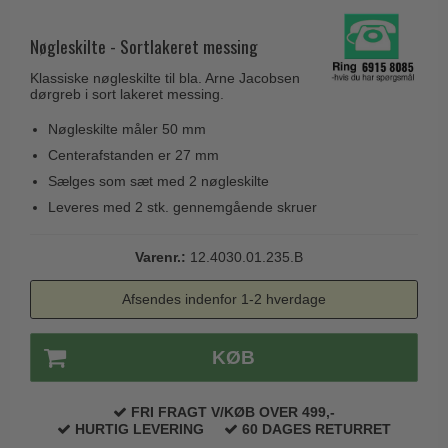
Husnumre
Knud Holscher dørgreb
Delfin & Hvalros
Brevindkast
Nøgleskilte - Sortlakeret messing
Olivari
Gio Ponti LAMA
Ringetryk
Klassiske nøgleskilte til bla. Arne Jacobsen
Turnstyle Designs
Medici dørgreb
dørgreb i sort lakeret messing.
Postkasser
RANDI dørgreb
Svanemøllen træ dørgreb
Nøgleskilte måler 50 mm
Dørhængsler
RDS Italienske dørgreb
Centerafstanden er 27 mm
Weingarden dørgreb
Skruer
Samuel Heath produkter
Sælges som sæt med 2 nøgleskilte
Østerbro træ dørgreb
Leveres med 2 stk. gennemgående skruer
Knager & Kroge
Sibes Metall
Dørgreb Buster+Punch
Hattehylder
Søe-Jensen & Co.
Varenr.:
12.4030.01.235.B
DND dørgreb
Kahytskrog
Valli & Valli dørgreb
Formani dørgreb
Afsendes indenfor 1-2 hverdage
Messing pudsemiddel
YOUNG dørgreb
FSB dørgreb
VONSILD Møbelgreb
KØB
Randi Classic Line
Turnstyle Designs Dørgreb
FRI FRAGT V/KØB OVER 499,-
HURTIG LEVERING
60 DAGES RETURRET
Paskvilgreb - Terrasse