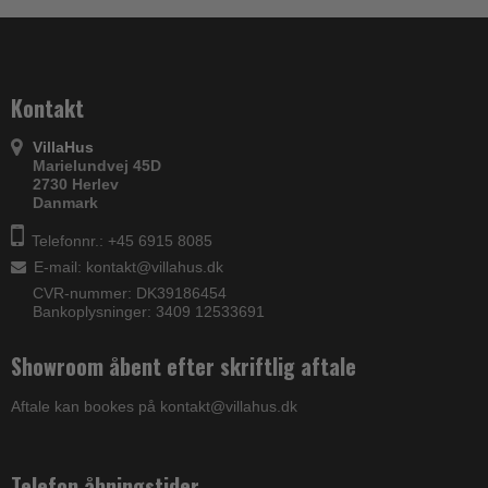
Kontakt
VillaHus
Marielundvej 45D
2730 Herlev
Danmark
Telefonnr.: +45 6915 8085
E-mail
:
kontakt@villahus.dk
CVR-nummer: DK39186454
Bankoplysninger: 3409 12533691
Showroom åbent efter skriftlig aftale
Aftale kan bookes på kontakt@villahus.dk
Telefon åbningstider