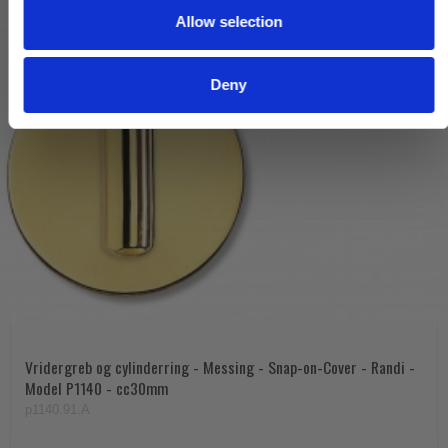
Allow selection
n
Deny
Vridergreb og cylinderring - Messing - Snap-on-Cover - Randi -
Model P1140 - cc30mm
p1140.91.A