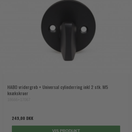
HABO vridergreb + Universal cylinderring inkl 2 stk. M5
knækskruer
18666+17067
249,00 DKK
VIS PRODUKT