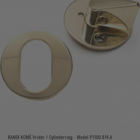
RANDI KOMÈ Vrider / Cylinderring - Model P1100.914.A