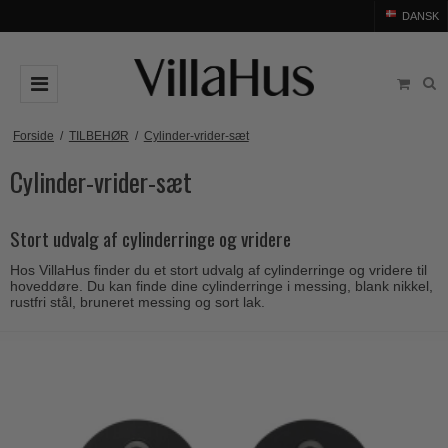
DANSK
DØRGREB
Forside
/
TILBEHØR
/
Cylinder-vrider-sæt
Cylinder-vrider-sæt
Arne Jacobsen dørgreb
DØRHAMMER
Messing dørgreb
MØBELGREB OG MØBELKNOPPER
Stort udvalg af cylinderringe og vridere
Sorte dørgreb
Møbelgreb
BADEVÆRELSE
Hos VillaHus finder du et stort udvalg af cylinderringe og vridere til
Stål dørgreb
Møbelknopper
TILBEHØR
hoveddøre. Du kan finde dine cylinderringe i messing, blank nikkel,
rustfri stål, bruneret messing og sort lak.
Træ dørgreb
Skålgreb
Rosetter
BRANDS
Bakelit dørgreb
Skydedørsskål
Langskilte
Arne Jacobsen dørgreb
OUTLET
Porcelæn dørgreb
T-bar Møbelgreb
Nøgleskilte
Buster+Punch
Outlet dørgreb
Kobber dørgreb
Toiletbesætning
COMIT dørgreb
Outlet dørtilbehør
Krom & Nikkel dørgreb