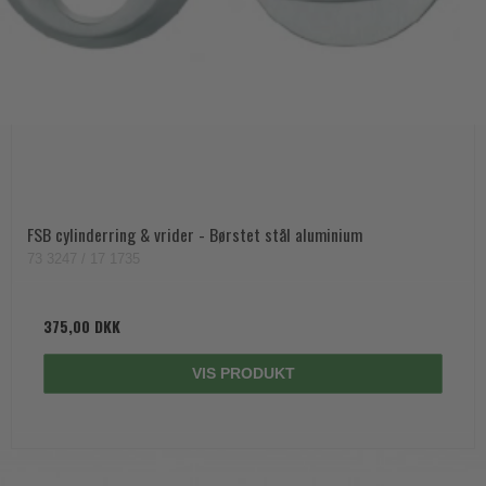
Trædørgreb på Langskilt
Udendørs dørgreb
FSB cylinderring & vrider - Børstet stål aluminium
73 3247 / 17 1735
375,00 DKK
VIS PRODUKT