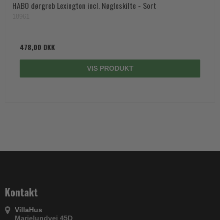
HABO dørgreb Lexington incl. Nøgleskilte - Sort
18961
478,00 DKK
VIS PRODUKT
Kontakt
VillaHus
Marielundvej 45D