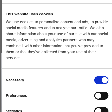
This website uses cookies
We use cookies to personalise content and ads, to provide
social media features and to analyse our traffic. We also
share information about your use of our site with our social
media, advertising and analytics partners who may
combine it with other information that you’ve provided to
them or that they’ve collected from your use of their
Vind et gavekort
på 1000 kr.
services.
Få inspiration og gode tilbud direkte i din indbakke. Tilmeld dig
nyhedsbrevet og deltag automatisk i lodtrækningen om et
gavekort på 1.000 kr.
Afmeld dig når som helst. Vinderen trækkes den sidste hverdag i måneden.
Fornavn
C
Necessary
o
Dørgreb (sæt) uden rosetter - Messing uden lak - Model
Email
n
TORPEDO Small
s
VH.08.1042.Q
Preferences
e
TILMELD MIG
n
690,00 DKK
Nej tak
t
Statistics