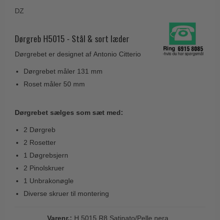
Husnumre
Knud Holscher dørgreb
DZ
Delfin & Hvalros
Brevindkast
Olivari
Gio Ponti LAMA
Ringetryk
Dørgreb H5015 - Stål & sort læder
Turnstyle Designs
Medici dørgreb
Postkasser
Dørgrebet er designet af Antonio Citterio
RANDI dørgreb
Svanemøllen træ dørgreb
Dørhængsler
Dørgrebet måler 131 mm
RDS Italienske dørgreb
Weingarden dørgreb
Roset måler 50 mm
Skruer
Samuel Heath produkter
Østerbro træ dørgreb
Knager & Kroge
Sibes Metall
Dørgreb Buster+Punch
Dørgrebet sælges som sæt med:
Hattehylder
Søe-Jensen & Co.
DND dørgreb
2 Dørgreb
Kahytskrog
Valli & Valli dørgreb
2 Rosetter
Formani dørgreb
Messing pudsemiddel
1 Døgrebsjern
YOUNG dørgreb
FSB dørgreb
2 Pinolskruer
VONSILD Møbelgreb
Randi Classic Line
1 Unbrakonøgle
Diverse skruer til montering
Turnstyle Designs Dørgreb
Paskvilgreb - Terrasse
Varenr.:
H 5015 R8 Satinato/Pelle nera