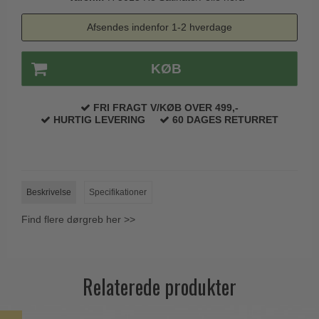
Trædørgreb på Langskilt
Afsendes indenfor 1-2 hverdage
Udendørs dørgreb
KØB
FRI FRAGT V/KØB OVER 499,-
HURTIG LEVERING
60 DAGES RETURRET
Beskrivelse
Specifikationer
Find flere dørgreb her >>
Relaterede produkter