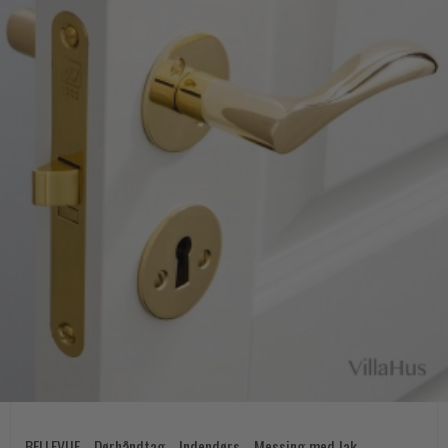
BELLEVUE - Dørhåndtag - Indendørs - Messing med lak