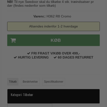
NB!
Til nye Swedoor skal du tilkøbe 4 stk. træindsatser pr
Trædørgreb på Langskilt
dør (findes nedenfor som tilkøb)
Udendørs dørgreb
Varenr.:
H362 R8 Cromo
Afsendes indenfor 1-2 hverdage
KØB
FRI FRAGT V/KØB OVER 499,-
HURTIG LEVERING
60 DAGES RETURRET
Tilkøb
Beskrivelse
Specifikationer
Kategori:
Tilbehør