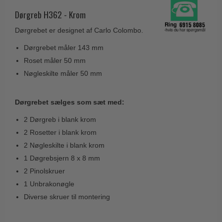
Husnumre
Knud Holscher dørgreb
Delfin & Hvalros
Dørgreb H362 - Krom
Brevindkast
Olivari
Gio Ponti LAMA
Dørgrebet er designet af Carlo Colombo.
Ringetryk
Turnstyle Designs
Medici dørgreb
Dørgrebet måler 143 mm
Postkasser
RANDI dørgreb
Roset måler 50 mm
Svanemøllen træ dørgreb
Dørhængsler
RDS Italienske dørgreb
Nøgleskilte måler 50 mm
Weingarden dørgreb
Skruer
Samuel Heath produkter
Østerbro træ dørgreb
Dørgrebet sælges som sæt med:
Knager & Kroge
Sibes Metall
Dørgreb Buster+Punch
2 Dørgreb i blank krom
Hattehylder
Søe-Jensen & Co.
DND dørgreb
2 Rosetter i blank krom
Kahytskrog
Valli & Valli dørgreb
2 Nøgleskilte i blank krom
Formani dørgreb
Messing pudsemiddel
YOUNG dørgreb
1 Døgrebsjern 8 x 8 mm
FSB dørgreb
2 Pinolskruer
VONSILD Møbelgreb
Randi Classic Line
1 Unbrakonøgle
Turnstyle Designs Dørgreb
Diverse skruer til montering
Paskvilgreb - Terrasse