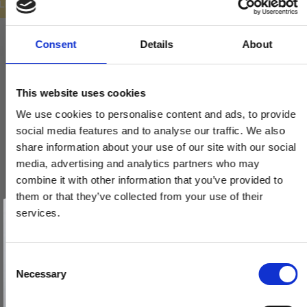
ILBUD
Consent
Details
About
This website uses cookies
We use cookies to personalise content and ads, to provide
social media features and to analyse our traffic. We also
share information about your use of our site with our social
media, advertising and analytics partners who may
combine it with other information that you’ve provided to
them or that they’ve collected from your use of their
Vind et gavekort
på 1000 kr.
services.
Få inspiration og gode tilbud direkte i din indbakke. Tilmeld dig
nyhedsbrevet og deltag automatisk i lodtrækningen om et
gavekort på 1.000 kr.
Afmeld dig når som helst. Vinderen trækkes den sidste hverdag i måneden.
Fornavn
C
Necessary
o
Email
n