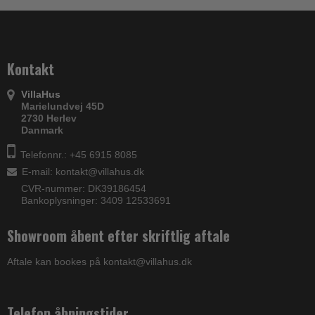
Kontakt
VillaHus
Marielundvej 45D
2730 Herlev
Danmark
Telefonnr.: +45 6915 8085
E-mail
:
kontakt@villahus.dk
CVR-nummer: DK39186454
Bankoplysninger: 3409 12533691
Showroom åbent efter skriftlig aftale
Aftale kan bookes på kontakt@villahus.dk
Telefon åbningstider