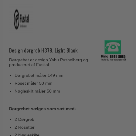
Husnumre
Knud Holscher dørgreb
Delfin & Hvalros
Brevindkast
Olivari
Gio Ponti LAMA
Ringetryk
Turnstyle Designs
Medici dørgreb
Postkasser
RANDI dørgreb
Svanemøllen træ dørgreb
Dørhængsler
RDS Italienske dørgreb
Weingarden dørgreb
Design dørgreb H378, Light Black
Skruer
Samuel Heath produkter
Østerbro træ dørgreb
Dørgrebet er design Yabu Pushelberg og
Knager & Kroge
produceret af Fusital
Sibes Metall
Dørgreb Buster+Punch
Hattehylder
Dørgrebet måler 149 mm
Søe-Jensen & Co.
DND dørgreb
Roset måler 50 mm
Kahytskrog
Valli & Valli dørgreb
Formani dørgreb
Nøgleskilt måler 50 mm
Messing pudsemiddel
YOUNG dørgreb
FSB dørgreb
VONSILD Møbelgreb
Dørgrebet sælges som sæt med:
Randi Classic Line
2 Dørgreb
Turnstyle Designs Dørgreb
2 Rosetter
Paskvilgreb - Terrasse
2 Nøgleskilte