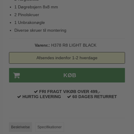
Trædørgreb på Langskilt
1 Døgrebsjern 8x8 mm
2 Pinolskruer
Udendørs dørgreb
1 Unbrakonøgle
Diverse skruer til montering
Varenr.:
H378 R8 LIGHT BLACK
Afsendes indenfor 1-2 hverdage
KØB
FRI FRAGT V/KØB OVER 499,-
HURTIG LEVERING
60 DAGES RETURRET
Beskrivelse
Specifikationer