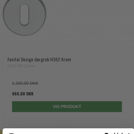
Fusital Design dørgreb H362 Krom
H362 R8 Cromo
1.200,00 DKK
960,00 DKK
VIS PRODUKT